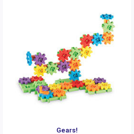
9 jaar
(6)
10 jaar
(5)
Sociaal-emotionele ontwikkeling
Posters en onderleggers
Materiaalkeuze
Beloningsmateriaal
Bouw- en constructiematerialen
(13)
Mens & Maatschappij
Experimenteersets
(2)
Hulpmiddelen
(3)
Bewegend leren
Speelgoed
(3)
Kunstzinnige vorming
Zorg
Aantal spelers
1 speler
(11)
2 - 4 spelers
(11)
4 - 6 spelers
(8)
Merk
Gears!
Betzold
(14)