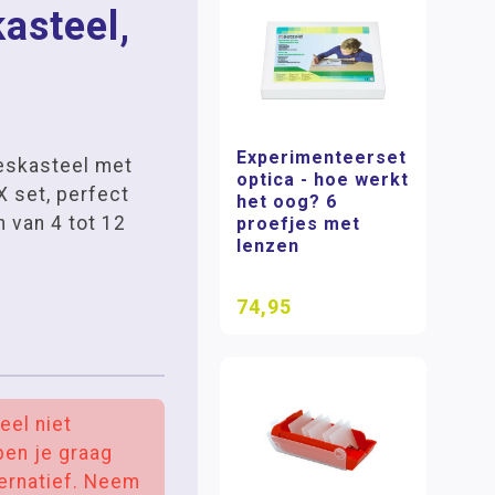
asteel,
Experimenteerset
eskasteel met
optica - hoe werkt
 set, perfect
het oog? 6
n van 4 tot 12
proefjes met
lenzen
74,95
eel niet
pen je graag
ernatief. Neem