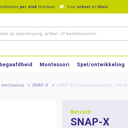
hoolboeken
per stuk
leverbaar
Voor
school
en
thuis
­begaafdheid
Montessori
Spel/ontwikkeling
n mechanica
>
SNAP-X
>
SNAP-X Prinsessenkasteel, 194 st
Betzold
SNAP-X