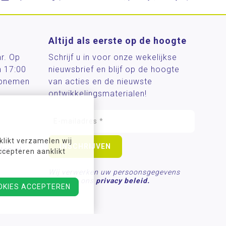
Altijd als eerste op de hoogte
ar. Op
Schrijf u in voor onze wekelijkse
n 17:00
nieuwsbrief en blijf op de hoogte
 opnemen
van acties en de nieuwste
ontwikkelingsmaterialen!
likt verzamelen wij
len.nl
ccepteren aanklikt
Wij verwerken uw persoonsgegevens
conform ons
privacy beleid.
OKIES ACCEPTEREN