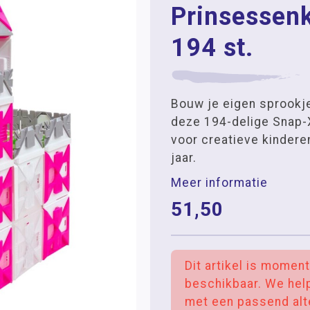
Prinsessenk
194 st.
Bouw je eigen sprookj
deze 194-delige Snap-X
voor creatieve kindere
jaar.
Meer informatie
51,50
Dit artikel is moment
beschikbaar. We hel
met een passend alt