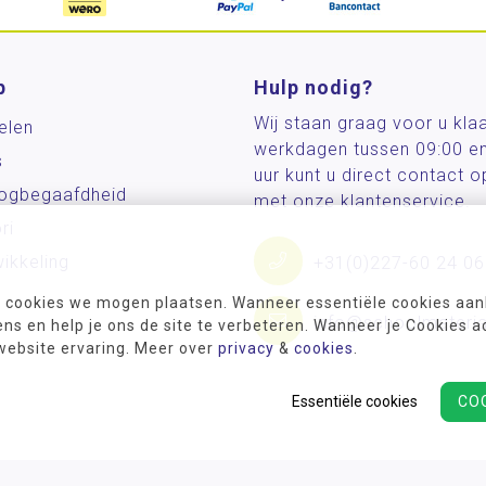
p
Hulp nodig?
Wij staan graag voor u kla
elen
werkdagen tussen 09:00 e
s
uur kunt u direct contact
og­begaafdheid
met onze klantenservice.
ri
ikkeling
+31(0)227-60 24 06
 cookies we mogen plaatsen. Wanneer essentiële cookies aank
info@schoolmateria
s en help je ons de site te verbeteren. Wanneer je Cookies a
 website ervaring. Meer over
privacy
&
cookies
.
Essentiële cookies
CO