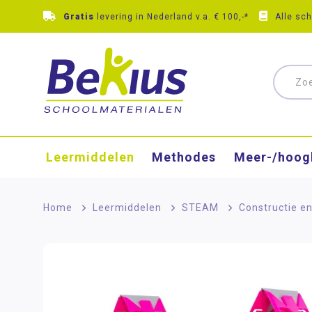
Gratis
levering in Nederland v.a. € 100,-*
Alle sc
Leermiddelen
Methodes
Meer-/hoog
Home
>
Leermiddelen
>
STEAM
>
Constructie e