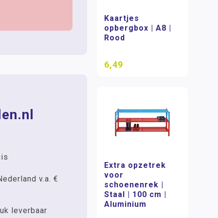
Kaartjes
opbergbox | A8 |
Rood
6,49
en.nl
uis
Extra opzetrek
voor
Nederland v.a. €
schoenenrek |
Staal | 100 cm |
Aluminium
uk leverbaar