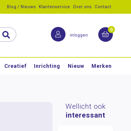
Blog / Nieuws
Klantenservice
Over ons
Contact
0
inloggen
Creatief
Inrichting
Nieuw
Merken
.
Wellicht ook
interessant