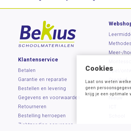
Websho
Leermidd
Methode
Meer-/ho
Klantenservice
Montesso
Cookies
Betalen
Spel/ontw
Garantie en reparatie
Creatief
Laat ons weten welke
geen persoonsgegeven
Bestellen en levering
Inrichting
krijg je een optimale
Gegevens en voorwaarden
Nieuw
Retourneren
ICT
Bestelling herroepen
School
Zichtzending aanvragen