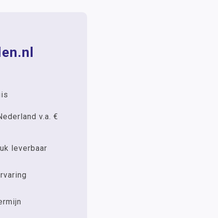
en.nl
uis
Nederland v.a. €
uk leverbaar
rvaring
ermijn