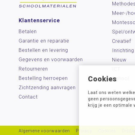
Methode
Meer-/ho
Klantenservice
Montesso
Betalen
Spel/ontw
Garantie en reparatie
Creatief
Bestellen en levering
Inrichting
Gegevens en voorwaarden
Nieuw
Retourneren
ICT
Cookies
Bestelling herroepen
School
Zichtzending aanvragen
Laat ons weten welke
Contact
geen persoonsgegeven
krijg je een optimale
Algemene voorwaarden
Privacy
Cookies
Discl