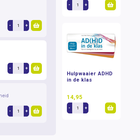
-
+
-
+
-
+
Hulpwaaier ADHD
in de klas
heid
14,95
-
+
-
+