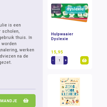
lie is een
 scholen,
Hulpwaaier
ebruik thuis. In
Dyslexie
s worden
nalering, werken
15,95
dviezen na de
-
+
gezet.
LMANDJE