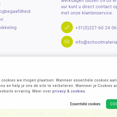
werkdagen tussen 09:00 e
s
uur kunt u direct contact
og­begaafdheid
met onze klantenservice.
ri
ikkeling
+31(0)227-60 24 06
info@schoolmateria
 cookies we mogen plaatsen. Wanneer essentiële cookies aank
s en help je ons de site te verbeteren. Wanneer je Cookies a
 website ervaring. Meer over
privacy
&
cookies
.
Essentiële cookies
CO
aimer
Toegankelijkheid
Sitemap
Colofon
Cookie-instel