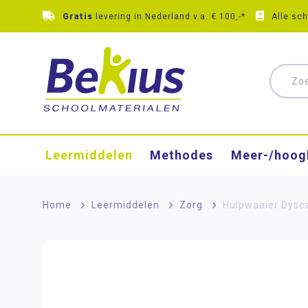
Gratis
levering in Nederland v.a. € 100,-*
Alle sc
Leermiddelen
Methodes
Meer-/hoog
Home
>
Leermiddelen
>
Zorg
>
Hulpwaaier Dysca