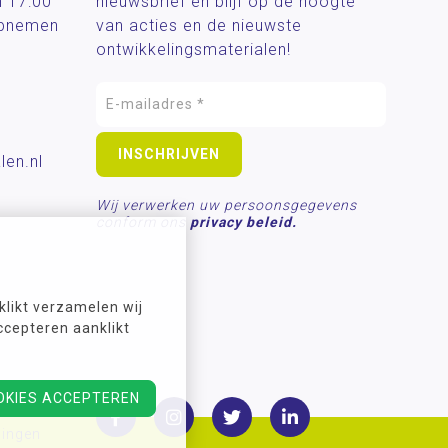
n 17:00
nieuwsbrief en blijf op de hoogte
 opnemen
van acties en de nieuwste
ontwikkelingsmaterialen!
len.nl
Wij verwerken uw persoonsgegevens
conform ons
privacy beleid.
likt verzamelen wij
ccepteren aanklikt
OKIES ACCEPTEREN
lingen