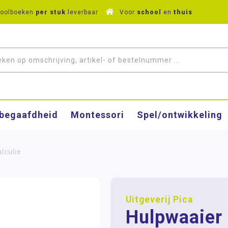
hoolboeken
per stuk
leverbaar
Voor
school
en
thuis
­begaafdheid
Montessori
Spel/ontwikkeling
lculie
Uitgeverij Pica
Hulpwaaier