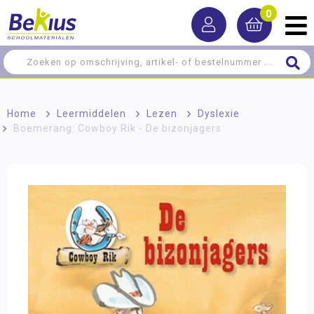
0
Home
>
Leermiddelen
>
Lezen
>
Dyslexie
>
Boemerang: Cowboy Rik - De bizonjagers