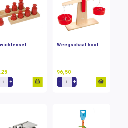
wichtenset
Weegschaal hout
,25
96,50
+
-
+