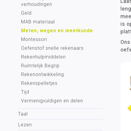
Laa
verhoudingen
leng
Geld
mee
MAB materiaal
is o
Meten, wegen en meetkunde
plat
Montessori
Ons
Oefenstof snelle rekenaars
oef
Rekenhulpmiddelen
Ruimtelijk Begrip
Rekenontwikkeling
Rekenspelletjes
Tijd
Vermenigvuldigen en delen
Taal
Lezen