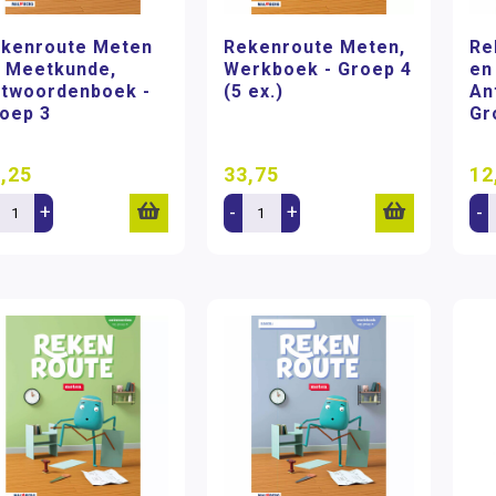
kenroute Meten
Rekenroute Meten,
Re
 Meetkunde,
Werkboek - Groep 4
en
twoordenboek -
(5 ex.)
An
oep 3
Gr
,25
33,75
12
+
-
+
-