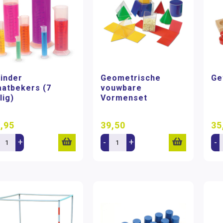
linder
Geometrische
Ge
atbekers (7
vouwbare
lig)
Vormenset
,95
39,50
35
+
-
+
-