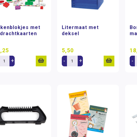
kenblokjes met
Litermaat met
Bor
drachtkaarten
deksel
ma
,25
5,50
18
+
-
+
-