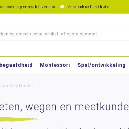
hoolboeken
per stuk
leverbaar
Voor
school
en
thuis
­begaafdheid
Montessori
Spel/ontwikkeling
n en meetkunde
eten, wegen en meetkunde