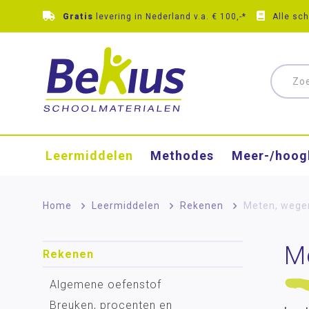
Gratis
levering in Nederland v.a. € 100,-*
Alle sc
Leermiddelen
Methodes
Meer-/hoog
Home
>
Leermiddelen
>
Rekenen
>
Meten, wege
M
Rekenen
Algemene oefenstof
Breuken, procenten en