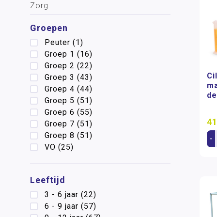
Zorg
Groepen
Peuter
(1)
Groep 1
(16)
Groep 2
(22)
Ci
Groep 3
(43)
ma
Groep 4
(44)
de
Groep 5
(51)
Groep 6
(55)
41
Groep 7
(51)
Groep 8
(51)
-
VO
(25)
Leeftijd
3 - 6 jaar
(22)
6 - 9 jaar
(57)