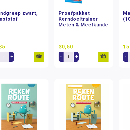
ndgreep zwart,
Proefpakket
Me
nststof
Kerndoeltrainer
(1
Meten & Meetkunde
85
30,50
15
+
-
+
-