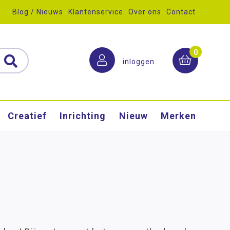
Blog / Nieuws
Klantenservice
Over ons
Contact
0
inloggen
Creatief
Inrichting
Nieuw
Merken