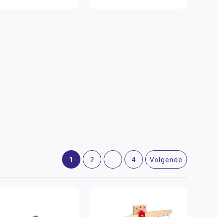
1
2
...
4
Volgende