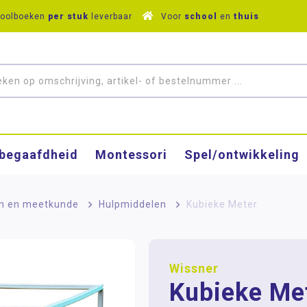
hoolboeken
per stuk
leverbaar
Voor
school
en
thuis
­begaafdheid
Montessori
Spel/ontwikkeling
n en meetkunde
>
Hulpmiddelen
>
Kubieke Meter
Wissner
Kubieke Me