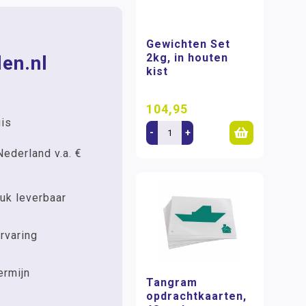
Gewichten Set
2kg, in houten
en.nl
kist
104,95
uis
-
+
Nederland v.a. €
uk leverbaar
rvaring
ermijn
Tangram
opdrachtkaarten,