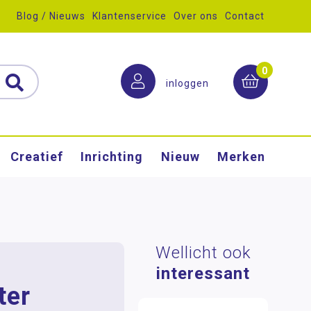
Blog / Nieuws
Klantenservice
Over ons
Contact
0
inloggen
Creatief
Inrichting
Nieuw
Merken
Wellicht ook
interessant
ter