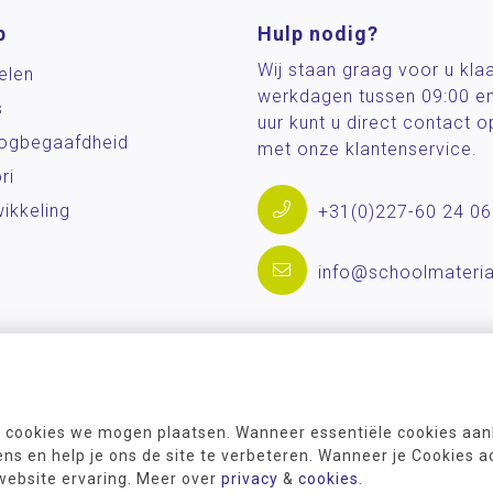
p
Hulp nodig?
Wij staan graag voor u kla
elen
werkdagen tussen 09:00 e
s
uur kunt u direct contact
og­begaafdheid
met onze klantenservice.
ri
ikkeling
+31(0)227-60 24 06
info@schoolmateria
 cookies we mogen plaatsen. Wanneer essentiële cookies aank
s en help je ons de site te verbeteren. Wanneer je Cookies a
 website ervaring. Meer over
privacy
&
cookies
.