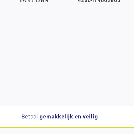
EAN / ISBN
4260414062865
Betaal
gemakkelijk en veilig