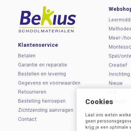
Websho
Leermidd
Methode
Meer-/ho
Klantenservice
Montesso
Betalen
Spel/ontw
Garantie en reparatie
Creatief
Bestellen en levering
Inrichting
Gegevens en voorwaarden
Nieuw
Retourneren
ICT
Cookies
Bestelling herroepen
School
Zichtzending aanvragen
Laat ons weten welke
Contact
geen persoonsgegeven
krijg je een optimale