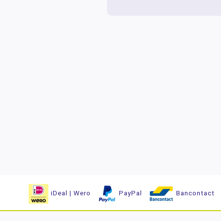
iDeal | Wero
PayPal
Bancontact