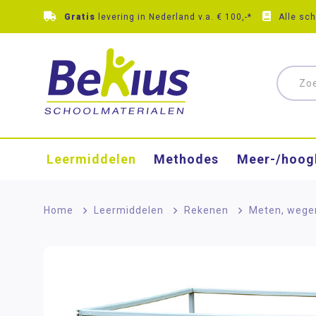
Gratis
levering in Nederland v.a. € 100,-*
Alle sc
Leermiddelen
Methodes
Meer-/hoog
Home
>
Leermiddelen
>
Rekenen
>
Meten, wege