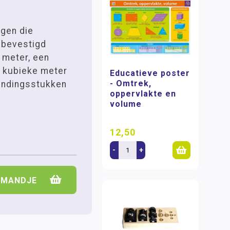
ngen die
 bevestigd
meter, een
n kubieke meter
Educatieve poster
- Omtrek,
bindingsstukken
oppervlakte en
volume
12,50
-
+
LMANDJE