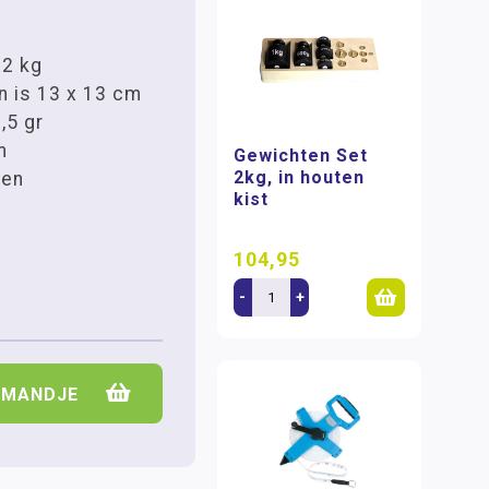
 2 kg
 is 13 x 13 cm
,5 gr
m
Gewichten Set
2kg, in houten
len
kist
104,95
-
+
LMANDJE