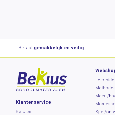
Betaal
gemakkelijk en veilig
Websho
Leermidd
Methode
Meer-/ho
Klantenservice
Montesso
Betalen
Spel/ontw