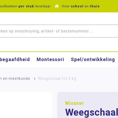
hoolboeken
per stuk
leverbaar
Voor
school
en
thuis
­begaafdheid
Montessori
Spel/ontwikkeling
n en meetkunde
>
Weegschaal tot 2 kg
Wissner
Weegschaal 