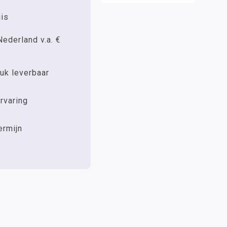
uis
Nederland v.a. €
uk leverbaar
rvaring
ermijn