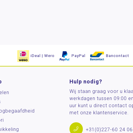
iDeal | Wero
PayPal
Bancontact
p
Hulp nodig?
Wij staan graag voor u kla
elen
werkdagen tussen 09:00 e
s
uur kunt u direct contact
og­begaafdheid
met onze klantenservice.
ri
ikkeling
+31(0)227-60 24 06