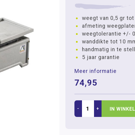
weegt van 0,5 gr tot
afmeting weegplaten
weegtolerantie +/- 0
wanddikte tot 10 m
handmatig in te stel
5 jaar garantie
Meer informatie
74,95
-
+
IN WINKE