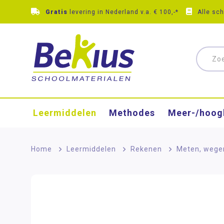
Gratis
levering in Nederland v.a. € 100,-*
Alle sc
Leermiddelen
Methodes
Meer-/hoog
Home
>
Leermiddelen
>
Rekenen
>
Meten, wege