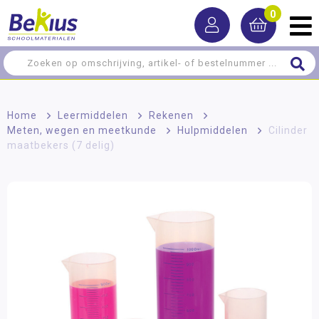
0
Home
>
Leermiddelen
>
Rekenen
>
Meten, wegen en meetkunde
>
Hulpmiddelen
>
Cilinder
maatbekers (7 delig)