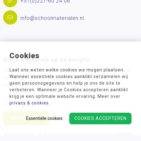
+31(0)227-60 24 06
info@schoolmaterialen.nl
Cookies
Altijd als eerste op de hoogte
Schrijf u in voor onze wekelijkse nieuwsbrief en blijf
Laat ons weten welke cookies we mogen plaatsen.
Wanneer essentiële cookies aanklikt verzamelen wij
op de hoogte van acties en de nieuwste
geen persoonsgegevens en help je ons de site te
ontwikkelingsmaterialen!
verbeteren. Wanneer je Cookies accepteren aanklikt
krijg je een optimale website ervaring. Meer over
privacy
&
cookies
.
Essentiële cookies
COOKIES ACCEPTEREN
Wij verwerken uw persoonsgegevens conform ons
privacy
beleid.