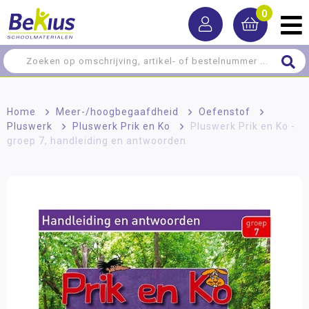
0
Home
>
Meer-/hoog­begaafdheid
>
Oefenstof
>
Pluswerk
>
Pluswerk Prik en Ko
>
Pluswerk Prik en Ko -
groep 7, handleiding en antwoorden