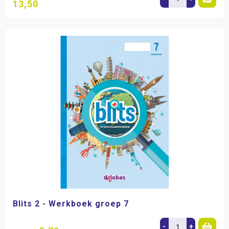
13,50
Blits 2 - Werkboek groep 7
-
+