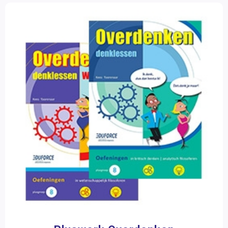
Topklassers
Vreemde talen
Wereldoriëntatie
Mens & Maatschappij
Kunstzinnige oriëntatie
Zorg