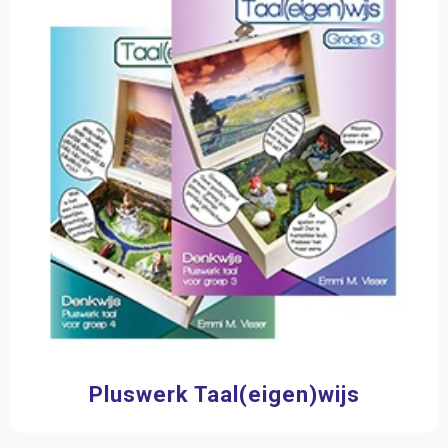
Sudoku voor kids
Topklassers
Verrijkingswerk
Werkgidsen
Denkwerk
Op Ontdekkingsreis
Kleutermateriaal
Plustaak
Programmeren
Ruimtelijk inzicht
Spellen
Pluswerk Taal(eigen)wijs
Talentenlijn