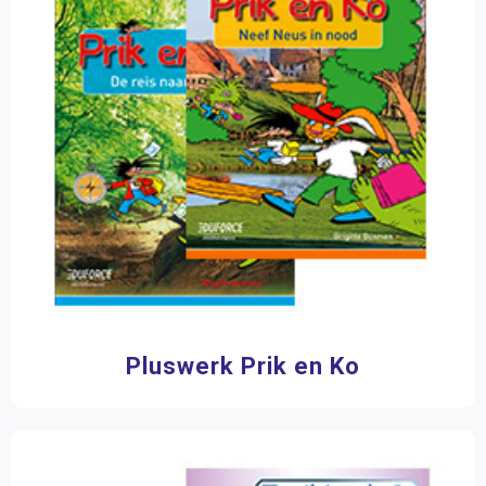
Breinkrakers
Breintrein Eureka
Cryptologisch
De wereld als rekensom
Denkwerk
Juan y Rosa
Kinderen in oorlogstijd
Logische Breinbrekers
Op Ontdekkingsreis
Pien wil de wereld zien
Plustaak
Pluswerk Prik en Ko
Pluswerk
Rekentijgers
RekenXL
Sterrenwerk