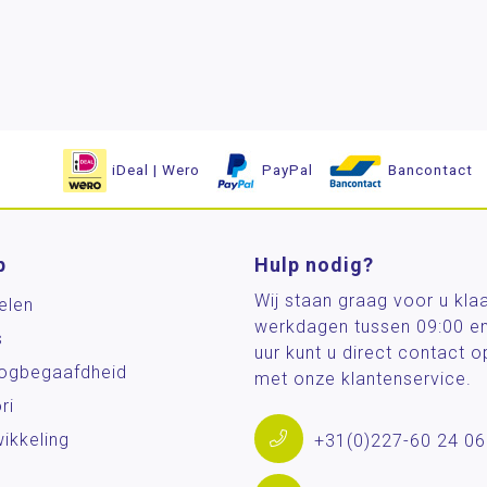
iDeal | Wero
PayPal
Bancontact
p
Hulp nodig?
Wij staan graag voor u kla
elen
werkdagen tussen 09:00 e
s
uur kunt u direct contact
og­begaafdheid
met onze klantenservice.
ri
ikkeling
+31(0)227-60 24 06