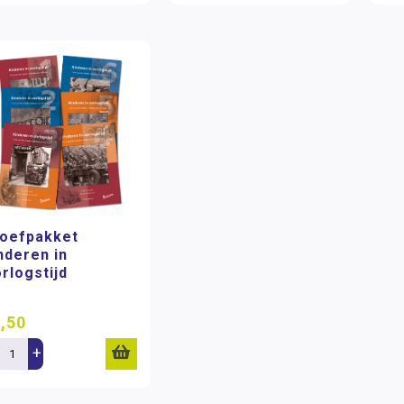
oefpakket
nderen in
rlogstijd
,50
+