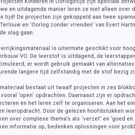
rojecten Kinderen in Oorlogstijd zijn speciaal ont
uwe en uitdagende manier leren ze niet alleen over
n tijd! De projecten zijn gekoppeld aan twee spann
 Terlouw en 'Oorlog zonder vrienden' van Evert Har
de slag gaan.
verrijkingsmateriaal is uitermate geschikt voor hoo
rbouw VO. De leerstof is uitdagend, de leerstappen
timuleerd, er wordt gebruik gemaakt van alternati
rende langere tijd zelfstandig met de stof bezig zi
materiaal bestaat uit twaalf projecten in zes blokbo
vooral 'open' opdrachten. Daarnaast zijn er opdrach
ecteren en het leren zelf te organiseren. Aan het e
een leeropdracht. Door de gelezen hoofdstukken wo
en over complexe thema's als 'verzet' en 'goed en 
ken informatie op, bedenken oplossingen voor pro