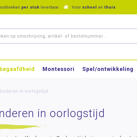
hoolboeken
per stuk
leverbaar
Voor
school
en
thuis
­begaafdheid
Montessori
Spel/ontwikkeling
Kinderen in oorlogstijd
nderen in oorlogstijd