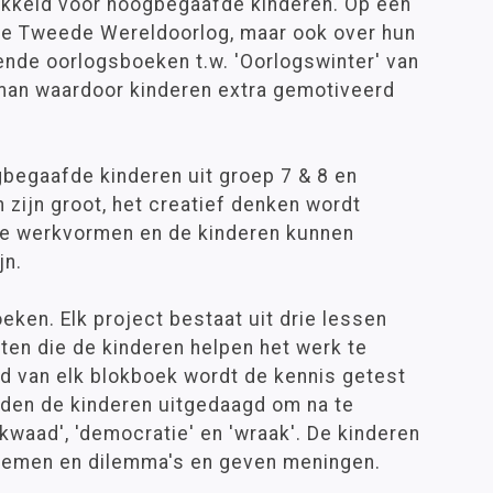
wikkeld voor hoogbegaafde kinderen. Op een
 de Tweede Wereldoorlog, maar ook over hun
ende oorlogsboeken t.w. 'Oorlogswinter' van
tman waardoor kinderen extra gemotiveerd
gbegaafde kinderen uit groep 7 & 8 en
 zijn groot, het creatief denken wordt
eve werkvormen en de kinderen kunnen
jn.
eken. Elk project bestaat uit drie lessen
ten die de kinderen helpen het werk te
ind van elk blokboek wordt de kennis getest
rden de kinderen uitgedaagd om na te
kwaad', 'democratie' en 'wraak'. De kinderen
blemen en dilemma's en geven meningen.