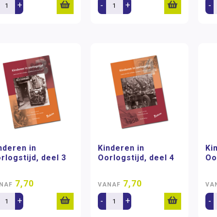
+
-
+
-
nderen in
Kinderen in
Ki
rlogstijd, deel 3
Oorlogstijd, deel 4
Oo
7,70
7,70
NAF
VANAF
VA
+
-
+
-