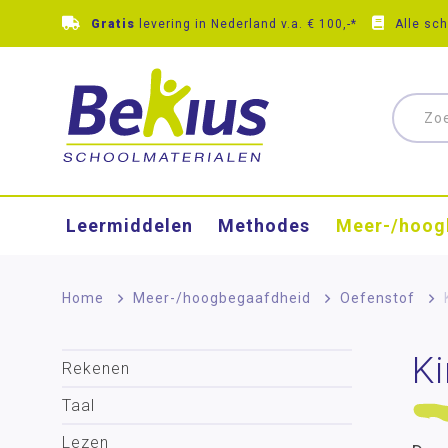
Gratis
levering in Nederland v.a. € 100,-*
Alle sc
Leermiddelen
Methodes
Meer-/hoog
Home
>
Meer-/hoog­begaafdheid
>
Oefenstof
>
Ki
Rekenen
Taal
Lezen