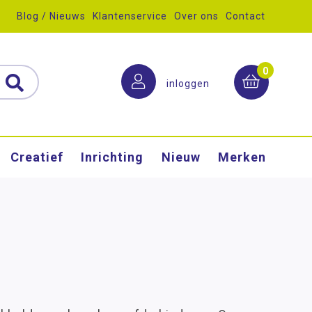
Blog / Nieuws
Klantenservice
Over ons
Contact
0
inloggen
Creatief
Inrichting
Nieuw
Merken