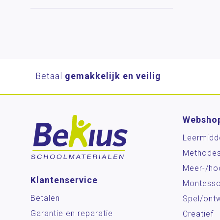
Betaal
gemakkelijk en veilig
Websho
Leermidd
Methode
Meer-/ho
Klantenservice
Montesso
Betalen
Spel/ontw
Garantie en reparatie
Creatief