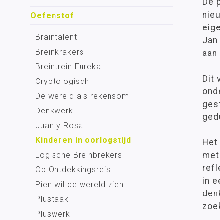
De p
nie
Oefenstof
eige
Braintalent
Jan
Breinkrakers
aan 
Breintrein Eureka
Dit 
Cryptologisch
onde
De wereld als rekensom
ges
Denkwerk
gedu
Juan y Rosa
Kinderen in oorlogstijd
Het 
Logische Breinbrekers
met 
refl
Op Ontdekkingsreis
in 
Pien wil de wereld zien
denk
Plustaak
zoe
Pluswerk