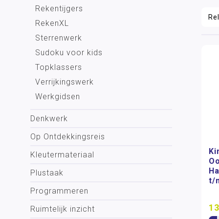
Rekentijgers
RekenXL
Sterrenwerk
Sudoku voor kids
Topklassers
Verrijkingswerk
Werkgidsen
Denkwerk
Op Ontdekkingsreis
Ki
Kleutermateriaal
Oo
Ha
Plustaak
t/
Programmeren
13
Ruimtelijk inzicht