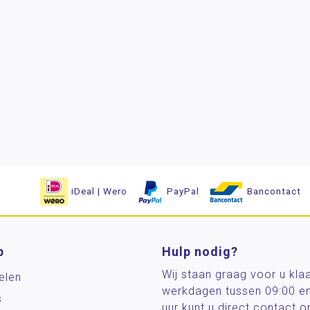
iDeal | Wero
PayPal
Bancontact
p
Hulp nodig?
Wij staan graag voor u kla
elen
werkdagen tussen 09:00 e
s
uur kunt u direct contact