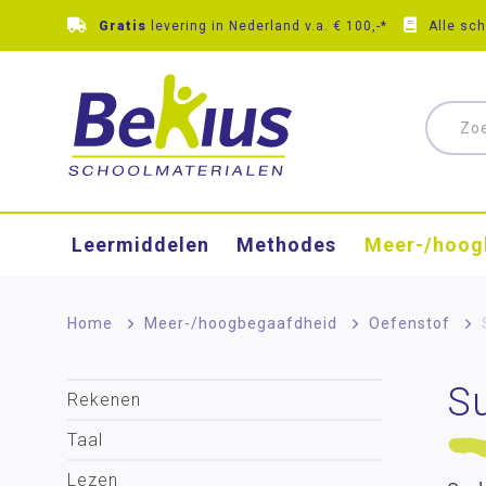
Gratis
levering in Nederland v.a. € 100,-*
Alle sc
Leermiddelen
Methodes
Meer-/hoog
Home
>
Meer-/hoog­begaafdheid
>
Oefenstof
>
S
Rekenen
Taal
Lezen