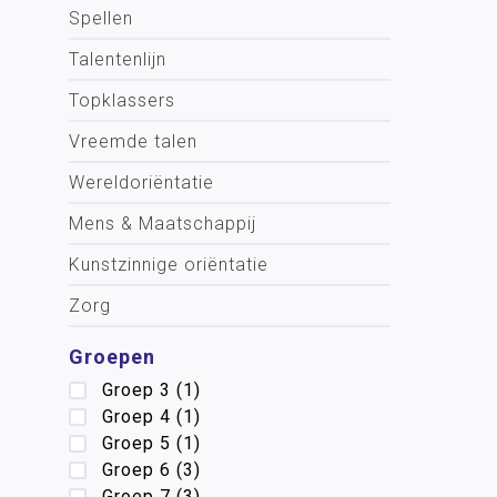
Spellen
Talentenlijn
Topklassers
Vreemde talen
Wereldoriëntatie
Mens & Maatschappij
Kunstzinnige oriëntatie
Zorg
Groepen
Groep 3
(1)
Groep 4
(1)
Groep 5
(1)
Groep 6
(3)
Groep 7
(3)