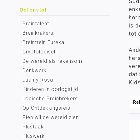
Sudo
enke
Oefenstof
hori
Braintalent
is d
Breinkrakers
tot
Breintrein Eureka
Ande
Cryptologisch
hers
De wereld als rekensom
ver
Denkwerk
dat
Juan y Rosa
Kids
Kinderen in oorlogstijd
Logische Breinbrekers
Op Ontdekkingsreis
Pien wil de wereld zien
Plustaak
Pluswerk