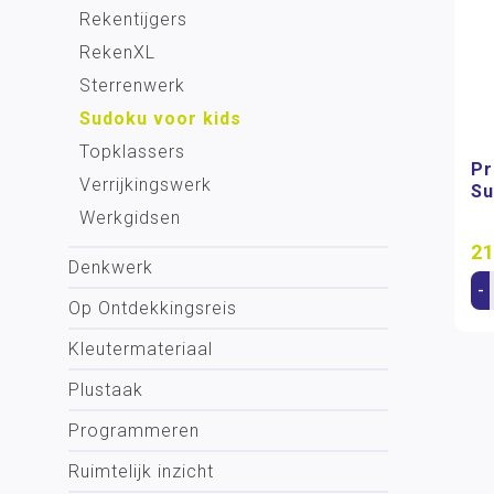
Rekentijgers
RekenXL
Sterrenwerk
Sudoku voor kids
Topklassers
Pr
Verrijkingswerk
Su
Werkgidsen
21
Denkwerk
-
Op Ontdekkingsreis
Kleutermateriaal
Plustaak
Programmeren
Ruimtelijk inzicht