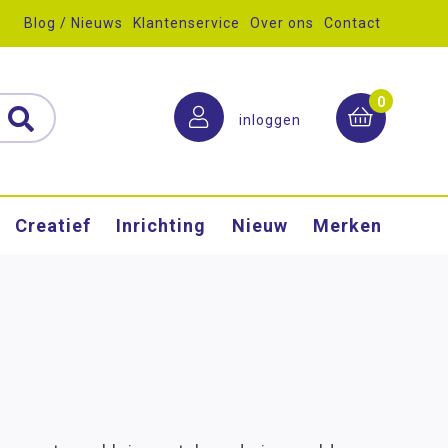
Blog / Nieuws
Klantenservice
Over ons
Contact
0
inloggen
Creatief
Inrichting
Nieuw
Merken