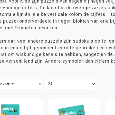
ku voor Kids zijn puzzels van negen bij negen vakj
lvoudige cijfers. De kunst is de overige vakjes ook 
zontale lijn én in elke verticale kolom de cijfers 
e puzzel onderverdeeld in negen blokjes van drie bij
 en met 9 moeten bevatten.
rs dan veel andere puzzels zijn sudoku's op te loss
ens enige tijd geconcentreerd te gebruiken en syst
eist om wiskundige kennis te hebben, aangezien de
 ze verschillend zijn. Andere symbolen dan cijfers
.