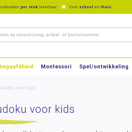
hoolboeken
per stuk
leverbaar
Voor
school
en
thuis
­begaafdheid
Montessori
Spel/ontwikkeling
Sudoku voor kids
udoku voor kids