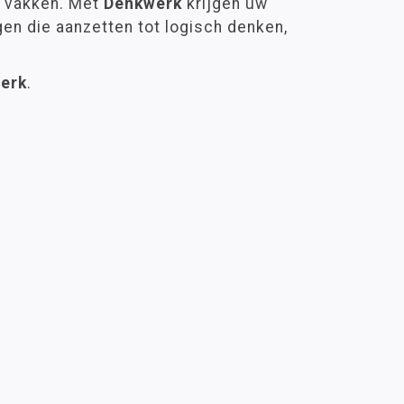
le vakken. Met
Denkwerk
krijgen uw
gen die aanzetten tot logisch denken,
erk
.