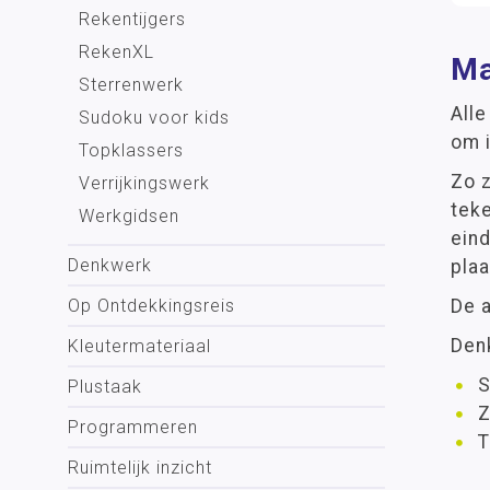
Rekentijgers
RekenXL
Ma
Sterrenwerk
All
Sudoku voor kids
om 
Topklassers
Zo z
Verrijkingswerk
teke
Werkgidsen
ein
Denkwerk
plaa
De a
Op Ontdekkingsreis
Den
Kleutermateriaal
S
Plustaak
Z
Programmeren
T
Ruimtelijk inzicht