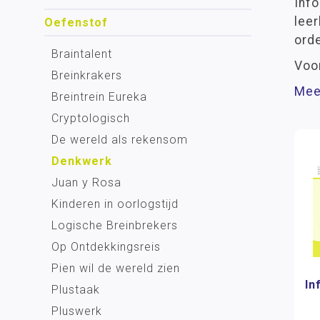
Info
leer
Oefenstof
orde
Braintalent
Voor
Breinkrakers
Mee
Breintrein Eureka
Cryptologisch
De wereld als rekensom
Denkwerk
Juan y Rosa
Kinderen in oorlogstijd
Logische Breinbrekers
Op Ontdekkingsreis
Pien wil de wereld zien
In
Plustaak
Pluswerk