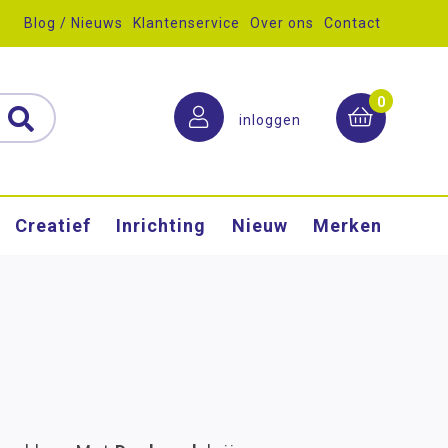
Blog / Nieuws
Klantenservice
Over ons
Contact
0
inloggen
Creatief
Inrichting
Nieuw
Merken