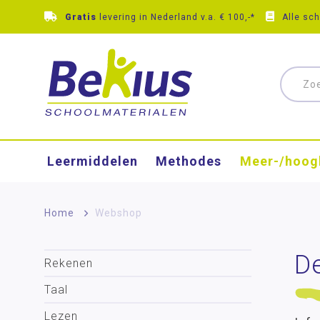
Gratis
levering in Nederland v.a. € 100,-*
Alle sc
Leermiddelen
Methodes
Meer-/hoog
Home
>
Webshop
D
Rekenen
Taal
Lezen