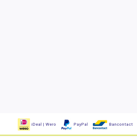
iDeal | Wero
PayPal
Bancontact