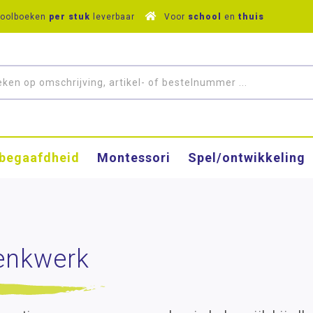
hoolboeken
per stuk
leverbaar
Voor
school
en
thuis
­begaafdheid
Montessori
Spel/ontwikkeling
enkwerk