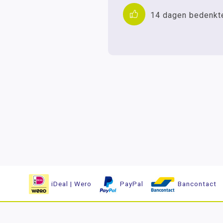
14 dagen bedenkt
iDeal | Wero
PayPal
Bancontact