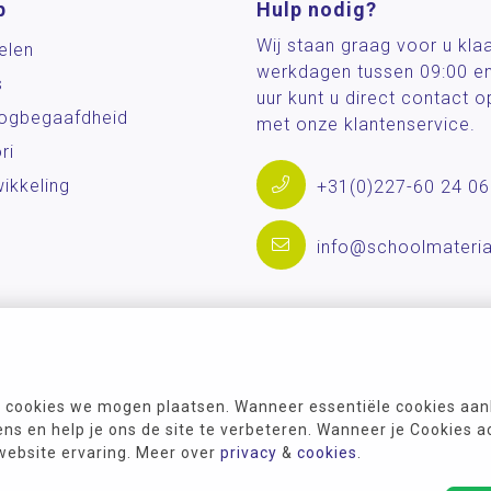
p
Hulp nodig?
Wij staan graag voor u kla
elen
werkdagen tussen 09:00 e
s
uur kunt u direct contact
og­begaafdheid
met onze klantenservice.
ri
ikkeling
+31(0)227-60 24 06
info@schoolmateria
 cookies we mogen plaatsen. Wanneer essentiële cookies aank
s en help je ons de site te verbeteren. Wanneer je Cookies a
 website ervaring. Meer over
privacy
&
cookies
.