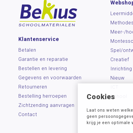
Websho
Leermidd
Methode
Meer-/ho
Klantenservice
Montesso
Betalen
Spel/ontw
Garantie en reparatie
Creatief
Bestellen en levering
Inrichting
Gegevens en voorwaarden
Nieuw
Retourneren
ICT
Cookies
Bestelling herroepen
School
Zichtzending aanvragen
Laat ons weten welke
Contact
geen persoonsgegeven
krijg je een optimale