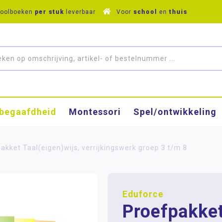
hoolboeken
per stuk
leverbaar
Voor
school
en
thuis
­begaafdheid
Montessori
Spel/ontwikkeling
akket Taal(eigen)wijs, verrijkingswerk groep 3 t/m 8
Eduforce
Proefpakke