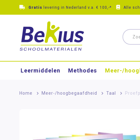
Gratis
levering in Nederland v.a. € 100,-*
Alle sc
Leermiddelen
Methodes
Meer-/hoog
Home
>
Meer-/hoog­begaafdheid
>
Taal
>
Proefp