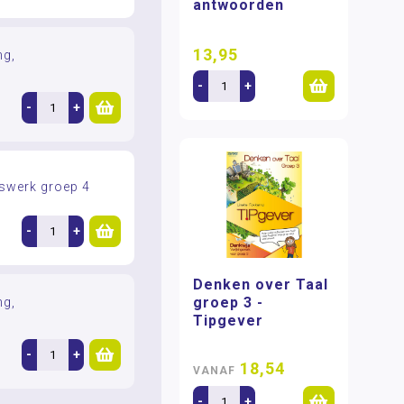
antwoorden
13,95
ng,
-
+
-
+
gswerk groep 4
-
+
Denken over Taal
groep 3 -
ng,
Tipgever
-
+
18,54
VANAF
-
+