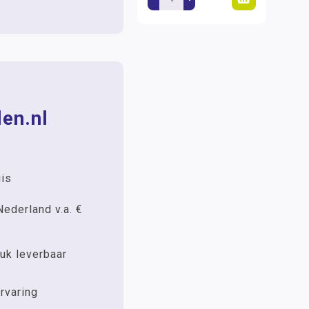
en.nl
uis
Nederland v.a. €
uk leverbaar
rvaring