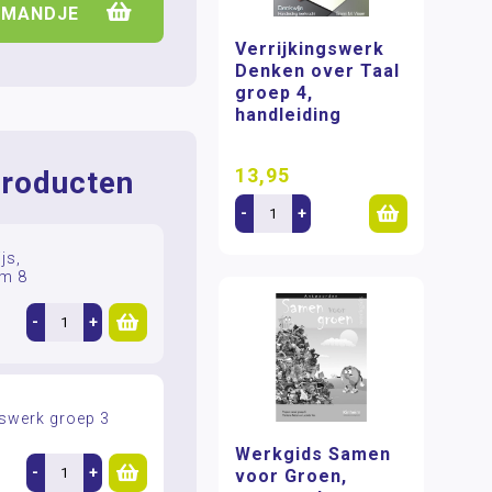
LMANDJE
Verrijkingswerk
Denken over Taal
groep 4,
handleiding
13,95
roducten
-
+
js,
/m 8
-
+
gswerk groep 3
Werkgids Samen
-
+
voor Groen,