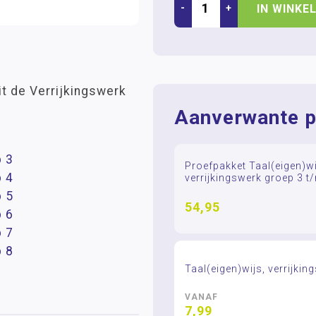
-
+
IN WINKE
it de Verrijkingswerk
Aanverwante p
p 3
Proefpakket Taal(eigen)wi
p 4
verrijkingswerk groep 3 t
p 5
54,95
p 6
p 7
p 8
Taal(eigen)wijs, verrijkin
VANAF
7,99