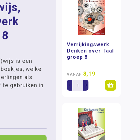
ijs,
werk
 8
Verrijkingswerk
Denken over Taal
groep 8
)wijs is een
kboekjes, welke
8,19
VANAF
eerlingen als
 te gebruiken in
-
+