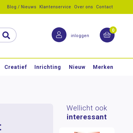
Blog / Nieuws
Klantenservice
Over ons
Contact
0
inloggen
Creatief
Inrichting
Nieuw
Merken
Wellicht ook
interessant
t