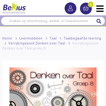
0
Home
>
Leermiddelen
>
Taal
>
Taalbegaafde leerling
>
Verrijkingswerk Denken over Taal
>
Verrijkingswerk
Denken over Taal groep 8