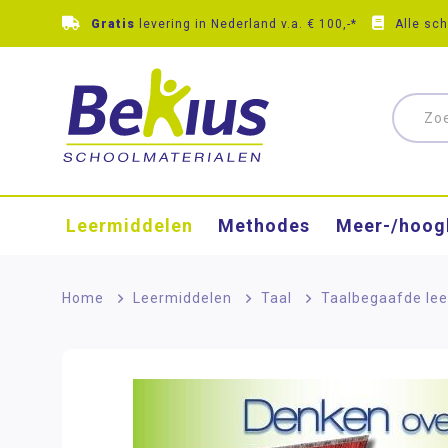
Gratis
levering in Nederland v.a. € 100,-*
Alle sc
Leermiddelen
Methodes
Meer-/hoog
Home
>
Leermiddelen
>
Taal
>
Taalbegaafde lee