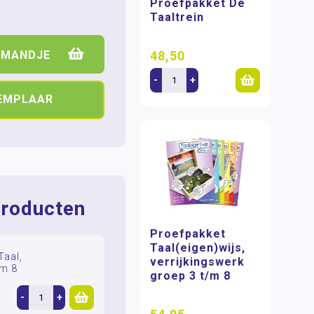
Proefpakket De
Taaltrein
48,50
LMANDJE
-
+
XEMPLAAR
roducten
Proefpakket
Taal(eigen)wijs,
Taal,
verrijkingswerk
/m 8
groep 3 t/m 8
-
+