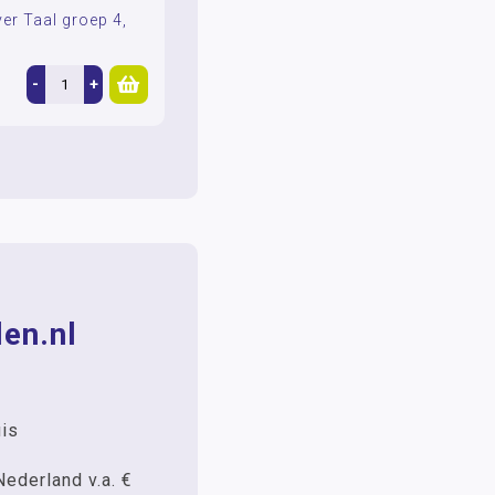
er Taal groep 4,
-
+
en.nl
uis
Nederland v.a. €