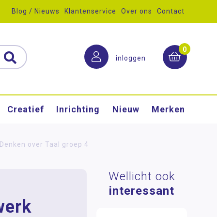
Blog / Nieuws
Klantenservice
Over ons
Contact
0
inloggen
Creatief
Inrichting
Nieuw
Merken
 Denken over Taal groep 4
Wellicht ook
interessant
werk