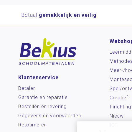
Betaal
gemakkelijk en veilig
Websho
Leermidd
Methode
Meer-/ho
Klantenservice
Montesso
Betalen
Spel/ontw
Garantie en reparatie
Creatief
Bestellen en levering
Inrichting
Gegevens en voorwaarden
Nieuw
Retourneren
ICT