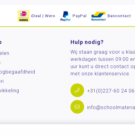
iDeal | Wero
PayPal
Bancontact
p
Hulp nodig?
Wij staan graag voor u kla
elen
werkdagen tussen 09:00 e
s
uur kunt u direct contact
og­begaafdheid
met onze klantenservice.
ri
ikkeling
+31(0)227-60 24 06
info@schoolmateria