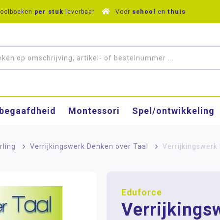
hoolboeken
per stuk
leverbaar
Voor
school
en
thuis
­begaafdheid
Montessori
Spel/ontwikkeling
rling
>
Verrijkingswerk Denken over Taal
>
Verrijkingswerk
Eduforce
Verrijkings