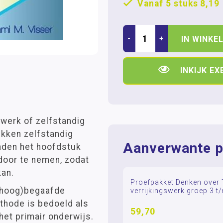
Vanaf 5 stuks
8,19
-
+
IN WINKE
INKIJK E
 werk of zelfstandig
ukken zelfstandig
Aanverwante p
raden het hoofdstuk
door te nemen, zodat
kan.
Proefpakket Denken over 
(hoog)begaafde
verrijkingswerk groep 3 t
thode is bedoeld als
59,70
het primair onderwijs.