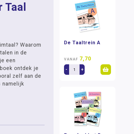
 Taal
De Taaltrein A
eimtaal? Waarom
 talen in de
7,70
VANAF
je een
kboek ontdek je
-
+
ooral zelf aan de
s namelijk