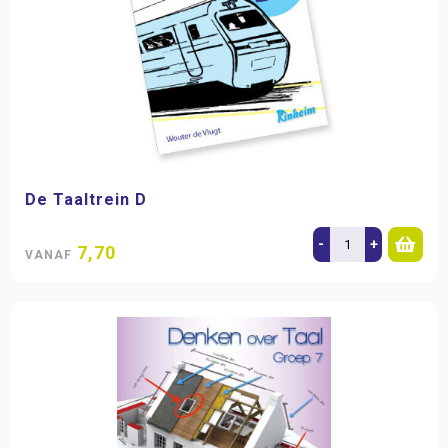
De Taaltrein D
-
+
7,70
VANAF