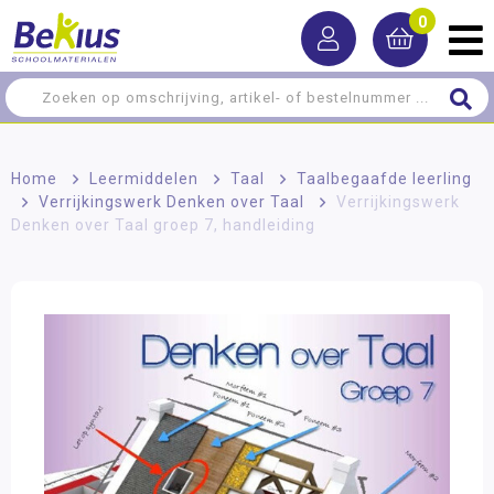
0
Home
>
Leermiddelen
>
Taal
>
Taalbegaafde leerling
>
Verrijkingswerk Denken over Taal
>
Verrijkingswerk
Denken over Taal groep 7, handleiding