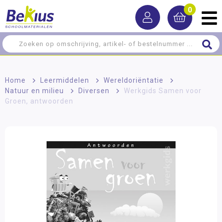
0
Home
>
Leermiddelen
>
Wereldoriëntatie
>
Natuur en milieu
>
Diversen
>
Werkgids Samen voor
Groen, antwoorden