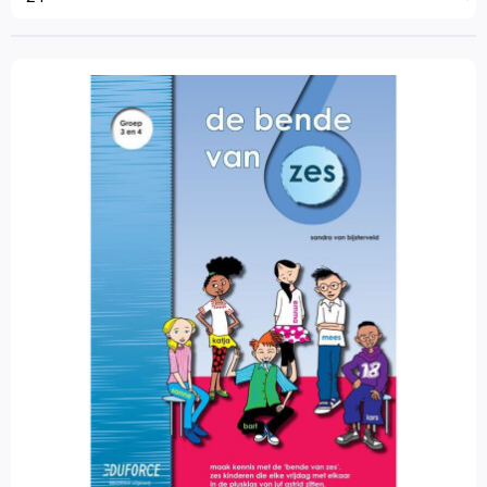
Wereldoriëntatie
Leeftijd
STEAM
6 - 9 jaar
(1)
Engels
9 - 12 jaar
(2)
Wetenschap en techniek
Materiaalkeuze
Sociaal-emotionele ontwikkeling
Antwoordenboeken
(1)
Alles over mij
Werkboeken
(2)
Blob Cards
Colorcards
Merk
De Coole Kikker
Eduforce
(3)
Diversen
Dobbelstenen
Hand- en vertelpoppen
Filter op prijs
Het Babbelspel