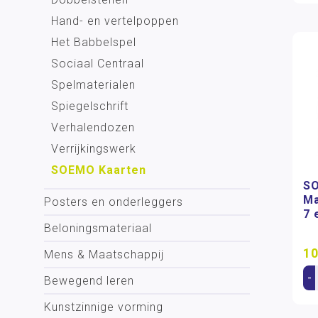
Hand- en vertelpoppen
Het Babbelspel
Sociaal Centraal
Spelmaterialen
Spiegelschrift
Verhalendozen
Verrijkingswerk
SOEMO Kaarten
SO
Ma
Posters en onderleggers
7 
Beloningsmateriaal
10
Mens & Maatschappij
-
Bewegend leren
Kunstzinnige vorming