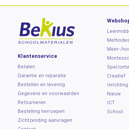
Websho
Leermidd
Methode
Meer-/ho
Klantenservice
Montesso
Betalen
Spel/ontw
Garantie en reparatie
Creatief
Bestellen en levering
Inrichting
Gegevens en voorwaarden
Nieuw
Retourneren
ICT
Bestelling herroepen
School
Zichtzending aanvragen