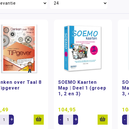
nken over Taal 8
SOEMO Kaarten
SO
Tipgever
Map | Deel 1 (groep
Ma
1, 2 en 3)
3, 
,49
104,95
10
+
-
+
-