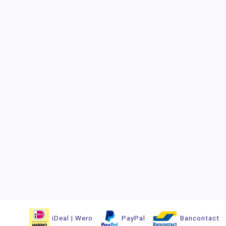
iDeal | Wero
PayPal
Bancontact