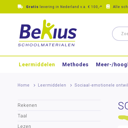
Gratis
levering in Nederland v.a. € 100,-*
Alle sc
Leermiddelen
Methodes
Meer-/hoog
Home
>
Leermiddelen
>
Sociaal-emotionele ontwi
S
Rekenen
Taal
Lezen