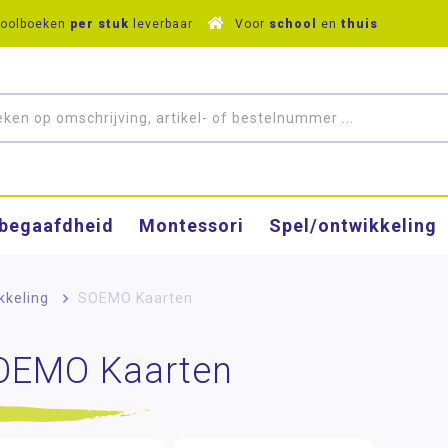
hoolboeken
per stuk
leverbaar
Voor
school
en
thuis
­begaafdheid
Montessori
Spel/ontwikkeling
kkeling
>
SOEMO Kaarten
OEMO Kaarten