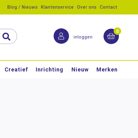
Blog / Nieuws
Klantenservice
Over ons
Contact
0
inloggen
Creatief
Inrichting
Nieuw
Merken