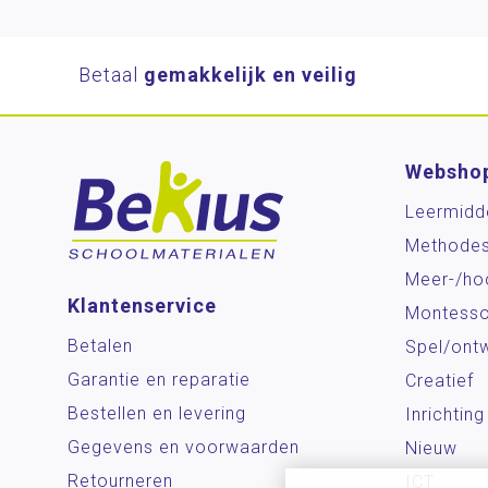
Betaal
gemakkelijk en veilig
Websho
Leermidd
Methode
Meer-/ho
Klantenservice
Montesso
Betalen
Spel/ontw
Garantie en reparatie
Creatief
Bestellen en levering
Inrichting
Gegevens en voorwaarden
Nieuw
Retourneren
ICT