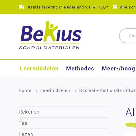
Gratis
levering in Nederland v.a. € 100,-*
Alle sc
Leermiddelen
Methodes
Meer-/hoog
Home
>
Leermiddelen
>
Sociaal-emotionele ontwi
Al
Rekenen
Taal
Lezen