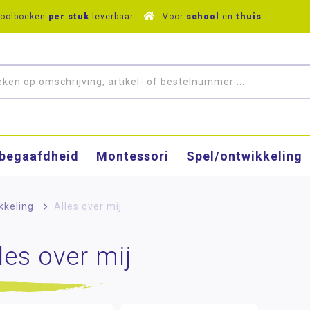
hoolboeken
per stuk
leverbaar
Voor
school
en
thuis
­begaafdheid
Montessori
Spel/ontwikkeling
kkeling
>
Alles over mij
les over mij