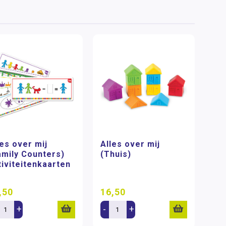
les over mij
Alles over mij
amily Counters)
(Thuis)
tiviteitenkaarten
,50
16,50
+
-
+