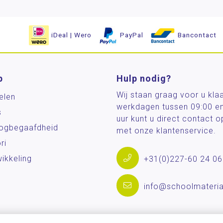
iDeal | Wero
PayPal
Bancontact
p
Hulp nodig?
Wij staan graag voor u kla
elen
werkdagen tussen 09:00 e
s
uur kunt u direct contact
og­begaafdheid
met onze klantenservice.
ri
ikkeling
+31(0)227-60 24 06
info@schoolmateria