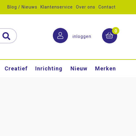
Blog / Nieuws
Klantenservice
Over ons
Contact
0
inloggen
Creatief
Inrichting
Nieuw
Merken