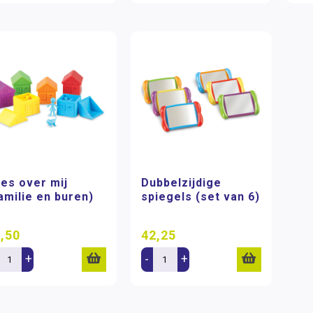
les over mij
Dubbelzijdige
amilie en buren)
spiegels (set van 6)
,50
42,25
+
-
+