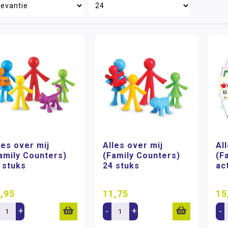
les over mij
Alles over mij
Al
amily Counters)
(Family Counters)
(F
 stuks
24 stuks
ac
,95
11,75
15
+
-
+
-