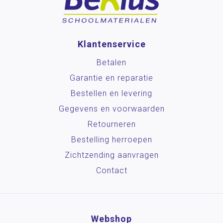
Spelmaterialen
Spiegelschrift
Klantenservice
Verhalendozen
Verrijkingswerk
Betalen
SOEMO Kaarten
Garantie en reparatie
Bestellen en levering
Posters en onderleggers
Gegevens en voorwaarden
Beloningsmateriaal
Retourneren
Mens & Maatschappij
Bestelling herroepen
Bewegend leren
Zichtzending aanvragen
Contact
Kunstzinnige vorming
Zorg
Webshop