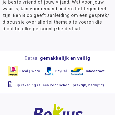
je beste vriend of jouw vijand. Wat voor jouw
Wereldoriëntatie
waar is, kan voor iemand anders het tegendeel
STEAM
zijn. Een Blob geeft aanleiding om een gesprek/
discussie over allerlei thema's te voeren die
Engels
dicht bij elke persoonlijkheid staat.
Wetenschap en techniek
Sociaal-emotionele ontwikkeling
Alles over mij
Betaal
gemakkelijk en veilig
Blob Cards
Colorcards
iDeal | Wero
PayPal
Bancontact
De Coole Kikker
Diversen
Op rekening (alleen voor school, praktijk, bedrijf *)
Dobbelstenen
Hand- en vertelpoppen
Het Babbelspel
Sociaal Centraal