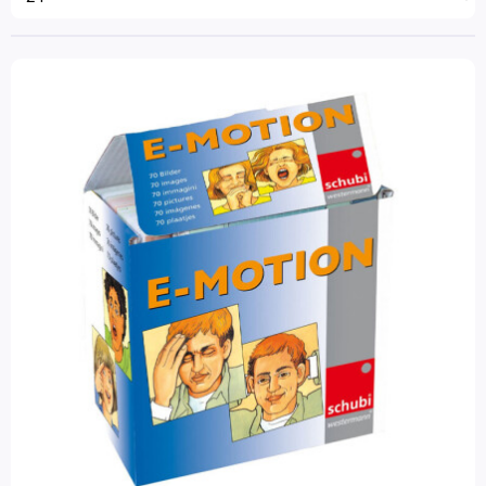
Groep 6
(2)
Wereldoriëntatie
Groep 7
(2)
Groep 8
(2)
STEAM
Engels
Leeftijd
Wetenschap en techniek
3 - 6 jaar
(3)
Sociaal-emotionele ontwikkeling
6 - 9 jaar
(4)
9 - 12 jaar
(2)
Alles over mij
Blob Cards
Materiaalkeuze
Colorcards
Beeldkaarten
(3)
De Coole Kikker
Hulpmiddelen
(1)
Diversen
Dobbelstenen
Merk
Hand- en vertelpoppen
Schubi
(3)
Het Babbelspel