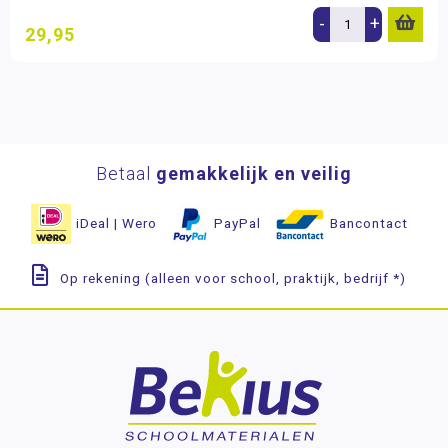
-
+
29,95
Betaal
gemakkelijk en veilig
iDeal | Wero
PayPal
Bancontact
Op rekening (alleen voor school, praktijk, bedrijf *)