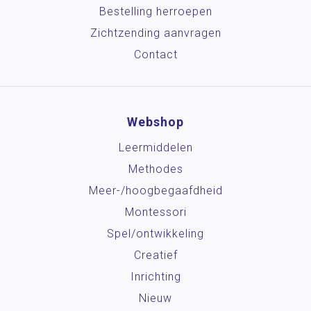
Bestelling herroepen
Spelmaterialen
Zichtzending aanvragen
Spiegelschrift
Contact
Verhalendozen
Verrijkingswerk
SOEMO Kaarten
Webshop
Posters en onderleggers
Leermiddelen
Beloningsmateriaal
Methodes
Mens & Maatschappij
Meer-/hoog­begaafdheid
Montessori
Bewegend leren
Spel/ontwikkeling
Kunstzinnige vorming
Creatief
Zorg
Inrichting
Nieuw