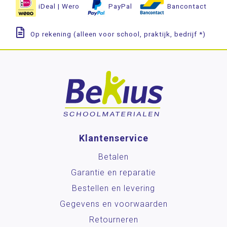
iDeal | Wero
PayPal
Bancontact
Wereldoriëntatie
STEAM
Op rekening (alleen voor school, praktijk, bedrijf *)
Engels
Wetenschap en techniek
Sociaal-emotionele ontwikkeling
Alles over mij
Blob Cards
Colorcards
Klantenservice
De Coole Kikker
Betalen
Diversen
Garantie en reparatie
Dobbelstenen
Bestellen en levering
Hand- en vertelpoppen
Gegevens en voorwaarden
Het Babbelspel
Retourneren
Sociaal Centraal