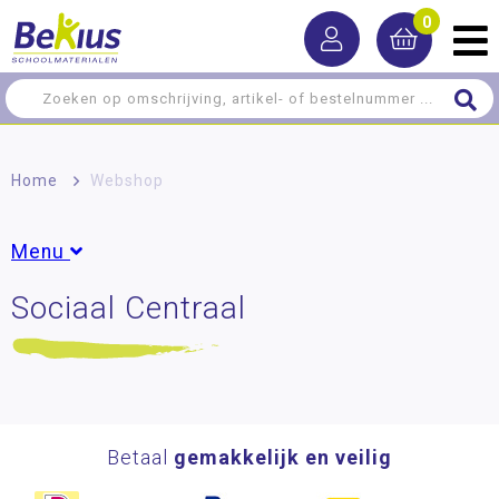
0
Home
>
Webshop
Menu
Sociaal Centraal
Rekenen
Taal
Lezen
Schrijven
Betaal
gemakkelijk en veilig
Zelfstandig werken