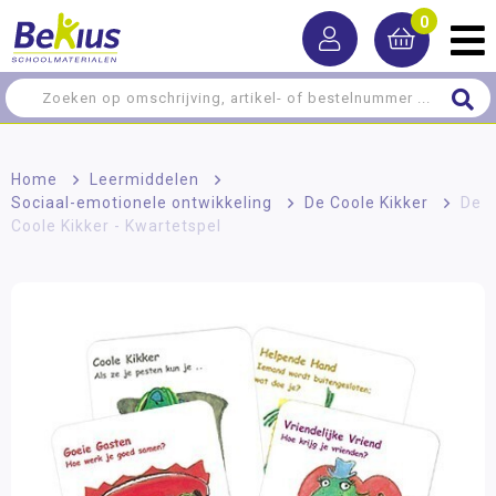
0
Home
>
Leermiddelen
>
Sociaal-emotionele ontwikkeling
>
De Coole Kikker
>
De
Coole Kikker - Kwartetspel