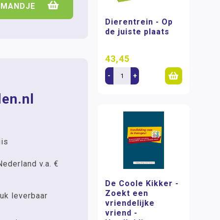
LMANDJE
Dierentrein - Op
de juiste plaats
43,45
-
+
en.nl
uis
Nederland v.a. €
De Coole Kikker -
Zoekt een
uk leverbaar
vriendelijke
vriend -