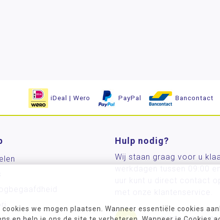
iDeal | Wero
PayPal
Bancontact
p
Hulp nodig?
Wij staan graag voor u kla
elen
werkdagen tussen 09:00 e
s
uur kunt u direct contact
og­begaafdheid
met onze klantenservice.
ri
 cookies we mogen plaatsen. Wanneer essentiële cookies aank
ikkeling
s en help je ons de site te verbeteren. Wanneer je Cookies a
+31(0)227-60 24 06