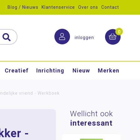
Blog / Nieuws
Klantenservice
Over ons
Contact
0
inloggen
Creatief
Inrichting
Nieuw
Merken
endelijke vriend - Werkboek
Wellicht ook
interessant
kker -