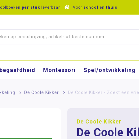
hoolboeken
per stuk
leverbaar
Voor
school
en
thuis
­begaafdheid
Montessori
Spel/ontwikkeling
kkeling
>
De Coole Kikker
>
De Coole Kikker - Zoekt een vri
De Coole Kikker
De Coole Ki