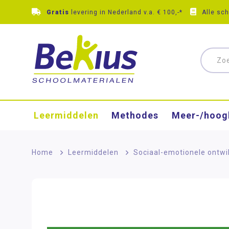
Gratis
levering in Nederland v.a. € 100,-*
Alle sc
Leermiddelen
Methodes
Meer-/hoog
Home
>
Leermiddelen
>
Sociaal-emotionele ontwi