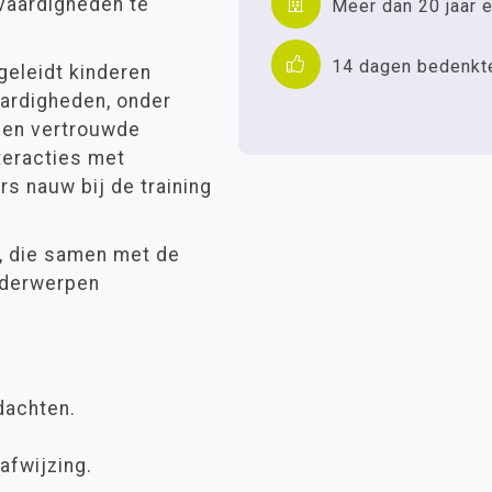
 vaardigheden te
Meer dan 20 jaar e
14 dagen bedenkt
geleidt kinderen
aardigheden, onder
 een vertrouwde
teracties met
s nauw bij de training
, die samen met de
nderwerpen
dachten.
fwijzing.