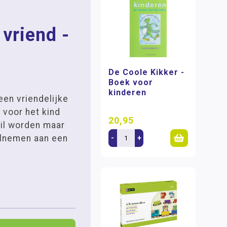
 vriend -
De Coole Kikker -
Boek voor
kinderen
een vriendelijke
 voor het kind
20,95
wil worden maar
eelnemen aan een
-
+