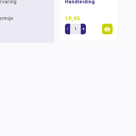
rvaring
Handleiding
19,95
ermijn
-
+