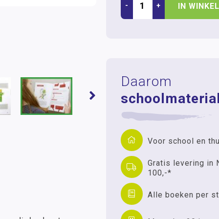
-
+
IN WINKE
Daarom
schoolmaterial
Voor school en th
Gratis levering in 
100,-*
Alle boeken per st