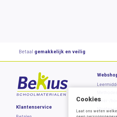
Betaal
gemakkelijk en veilig
Websho
Leermidd
Methode
Cookies
Meer-/ho
Klantenservice
Montesso
Laat ons weten welke
Betalen
Spel/ontw
geen persoonsgegeven