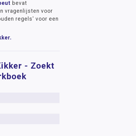
peut
bevat
n vragenlijsten voor
ouden regels' voor een
kker.
ikker - Zoekt
erkboek