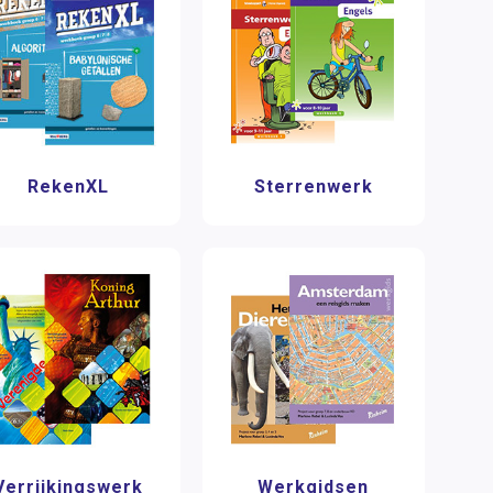
RekenXL
Sterrenwerk
Verrijkingswerk
Werkgidsen