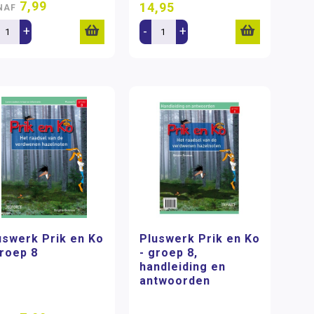
7,99
14,95
NAF
+
-
+
uswerk Prik en Ko
Pluswerk Prik en Ko
groep 8
- groep 8,
handleiding en
antwoorden