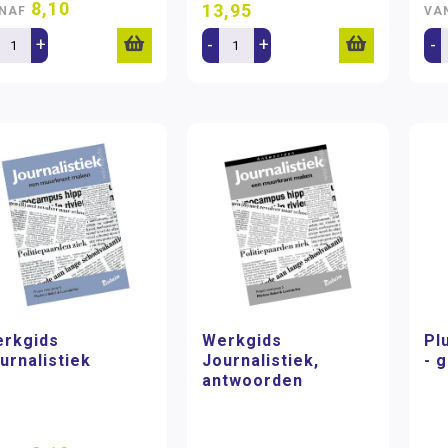
8,10
13,95
NAF
VA
+
-
+
-
rkgids
Werkgids
Pl
urnalistiek
Journalistiek,
- 
antwoorden