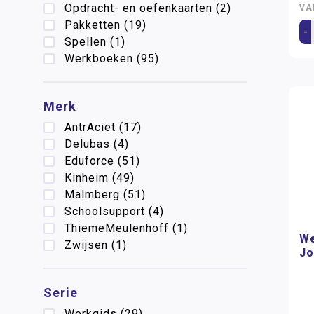
Opdracht- en oefenkaarten
(2)
VA
Pakketten
(19)
-
Spellen
(1)
Werkboeken
(95)
Merk
AntrAciet
(17)
Delubas
(4)
Eduforce
(51)
Kinheim
(49)
Malmberg
(51)
Schoolsupport
(4)
ThiemeMeulenhoff
(1)
We
Zwijsen
(1)
Jo
Serie
Werkgids
(29)