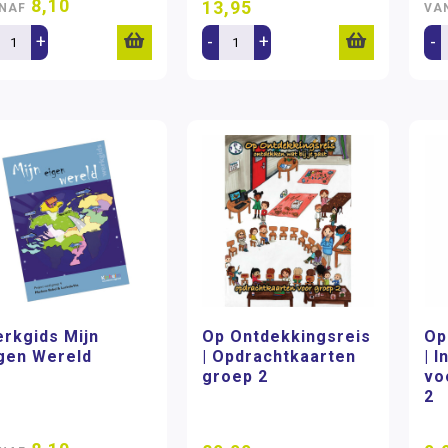
8,10
13,95
NAF
VA
+
-
+
-
rkgids Mijn
Op Ontdekkingsreis
Op
gen Wereld
| Opdrachtkaarten
| 
groep 2
vo
2