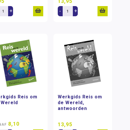
95
13,95
+
-
+
rkgids Reis om
Werkgids Reis om
 Wereld
de Wereld,
antwoorden
8,10
13,95
NAF