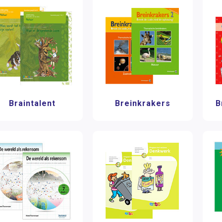
Braintalent
Breinkrakers
B