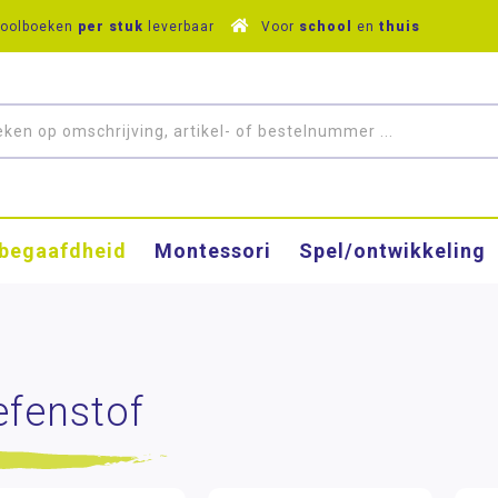
hoolboeken
per stuk
leverbaar
Voor
school
en
thuis
­begaafdheid
Montessori
Spel/ontwikkeling
efenstof