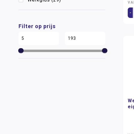
VA
-
Filter op prijs
We
ei