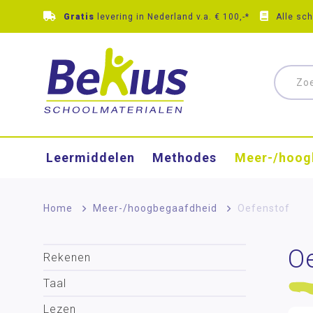
Gratis
levering in Nederland v.a. € 100,-*
Alle sc
Leermiddelen
Methodes
Meer-/hoog
Home
>
Meer-/hoog­begaafdheid
>
Oefenstof
O
Rekenen
Taal
Lezen