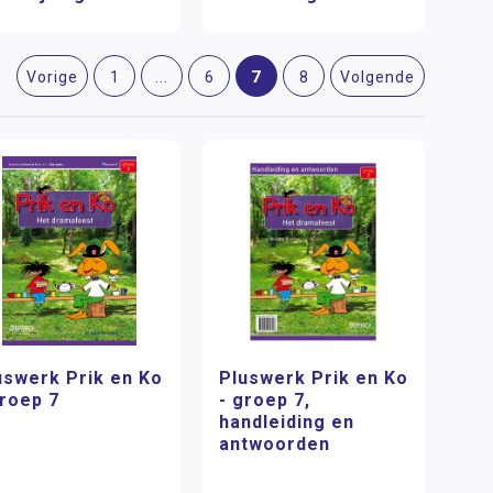
7
Vorige
1
...
6
8
Volgende
uswerk Prik en Ko
Pluswerk Prik en Ko
groep 7
- groep 7,
handleiding en
antwoorden