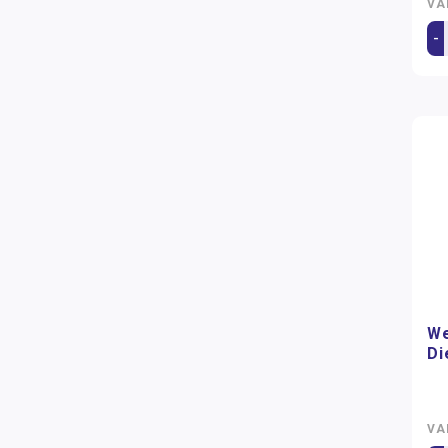
VA
-
We
Di
VA