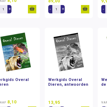
8,10
89,00
9,
NAF
+
-
+
-
rkgids Overal
Werkgids Overal
We
eren
Dieren, antwoorden
de
8,10
13,95
NAF
VA