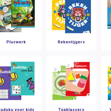
Pluswerk
Rekentijgers
Sudoku voor kids
Topklassers