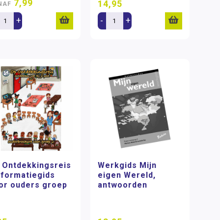
7,99
14,95
NAF
+
-
+
 Ontdekkingsreis
Werkgids Mijn
Informatiegids
eigen Wereld,
or ouders groep
antwoorden