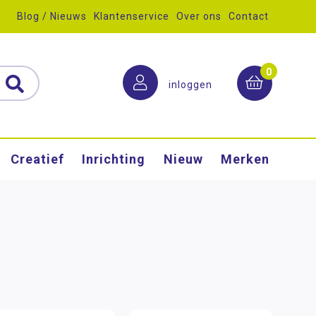
Blog / Nieuws
Klantenservice
Over ons
Contact
0
inloggen
Creatief
Inrichting
Nieuw
Merken