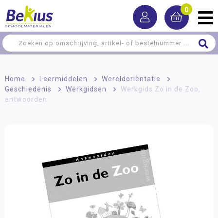
0
Home
>
Leermiddelen
>
Wereldoriëntatie
>
Geschiedenis
>
Werkgidsen
>
Werkgids Zo in de Zoo,
antwoorden