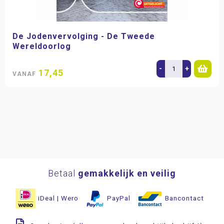
De Jodenvervolging - De Tweede
Wereldoorlog
-
+
17,45
VANAF
Betaal
gemakkelijk en veilig
iDeal | Wero
PayPal
Bancontact