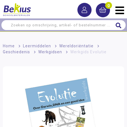
0
Home
>
Leermiddelen
>
Wereldoriëntatie
>
Geschiedenis
>
Werkgidsen
>
Werkgids Evolutie