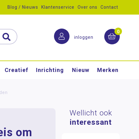
Blog / Nieuws
Klantenservice
Over ons
Contact
0
inloggen
Creatief
Inrichting
Nieuw
Merken
rden
Wellicht ook
interessant
eis om