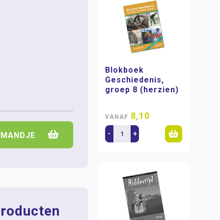
Blokboek
Geschiedenis,
groep 8 (herzien)
8,10
VANAF
-
+
LMANDJE
roducten