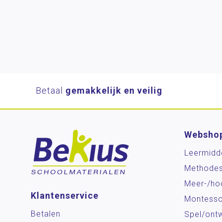
Betaal
gemakkelijk en veilig
Websho
Leermidd
Methode
Meer-/ho
Klantenservice
Montesso
Betalen
Spel/ontw