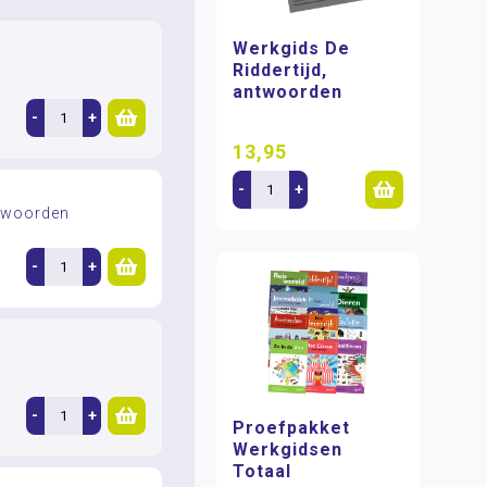
Werkgids De
Riddertijd,
antwoorden
-
+
13,95
-
+
twoorden
-
+
-
+
Proefpakket
Werkgidsen
Totaal