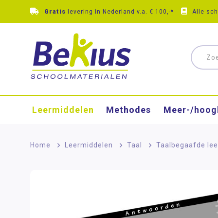
Gratis
levering in Nederland v.a. € 100,-*
Alle sc
Leermiddelen
Methodes
Meer-/hoog
Home
>
Leermiddelen
>
Taal
>
Taalbegaafde lee