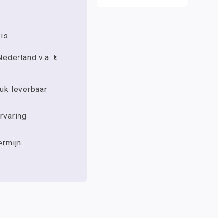
uis
Nederland v.a. €
uk leverbaar
rvaring
ermijn