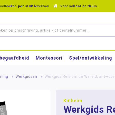
hoolboeken
per stuk
leverbaar
Voor
school
en
thuis
­begaafdheid
Montessori
Spel/ontwikkeling
rling
>
Werkgidsen
>
Werkgids Reis om de Wereld, antwoo
Kinheim
Werkgids R