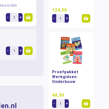
antwoorden
124,50
-
+
-
+
-
+
Proefpakket
Werkgidsen
Onderbouw
48,50
-
+
en.nl