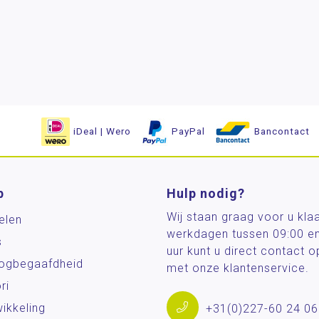
iDeal | Wero
PayPal
Bancontact
p
Hulp nodig?
Wij staan graag voor u kla
elen
werkdagen tussen 09:00 e
s
uur kunt u direct contact
og­begaafdheid
met onze klantenservice.
ri
ikkeling
+31(0)227-60 24 06