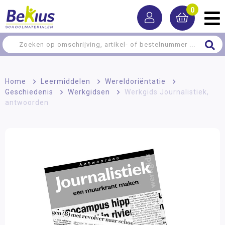
0
Home
>
Leermiddelen
>
Wereldoriëntatie
>
Geschiedenis
>
Werkgidsen
>
Werkgids Journalistiek,
antwoorden