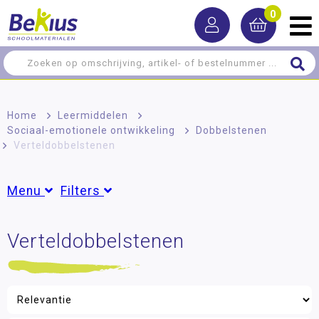
0
Home
>
Leermiddelen
>
Sociaal-emotionele ontwikkeling
>
Dobbelstenen
>
Verteldobbelstenen
Menu
Filters
Rekenen
Verteldobbelstenen
Groepen
Taal
Groep 1
(2)
Groep 2
(7)
Lezen
Groep 3
(11)
Schrijven
Groep 4
(11)