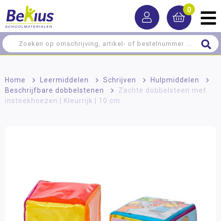
0
Home
>
Leermiddelen
>
Schrijven
>
Hulpmiddelen
>
Beschrijfbare dobbelstenen
>
Zachte dobbelsteen met
insteekhoezen | Kleurrijk | 10 cm