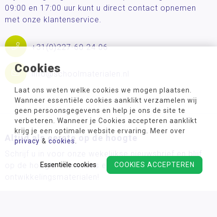
09:00 en 17:00 uur kunt u direct contact opnemen
met onze klantenservice.
+31(0)227-60 24 06
Cookies
info@schoolmaterialen.nl
Laat ons weten welke cookies we mogen plaatsen.
Wanneer essentiële cookies aanklikt verzamelen wij
geen persoonsgegevens en help je ons de site te
verbeteren. Wanneer je Cookies accepteren aanklikt
krijg je een optimale website ervaring. Meer over
Altijd als eerste op de hoogte
privacy
&
cookies
.
Schrijf u in voor onze wekelijkse nieuwsbrief en blijf
Essentiële cookies
COOKIES ACCEPTEREN
op de hoogte van acties en de nieuwste
ontwikkelingsmaterialen!