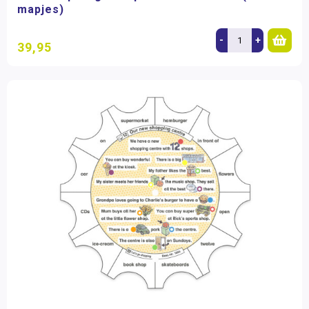
mapjes)
-
+
39,95