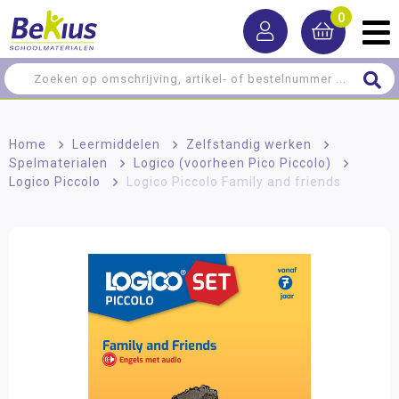
0
Home
>
Leermiddelen
>
Zelfstandig werken
>
Spelmaterialen
>
Logico (voorheen Pico Piccolo)
>
Logico Piccolo
>
Logico Piccolo Family and friends