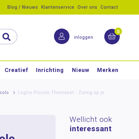
Blog / Nieuws
Klantenservice
Over ons
Contact
0
inloggen
Creatief
Inrichting
Nieuw
Merken
colo
>
Logico Piccolo Themaset - Zuinig op je
Wellicht ook
interessant