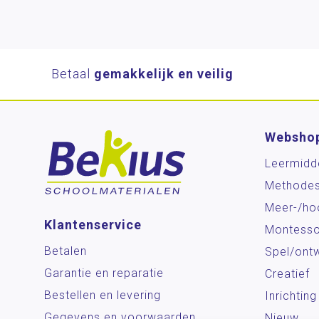
Betaal
gemakkelijk en veilig
Websho
Leermidd
Methode
Meer-/ho
Klantenservice
Montesso
Betalen
Spel/ontw
Garantie en reparatie
Creatief
Bestellen en levering
Inrichting
Gegevens en voorwaarden
Nieuw