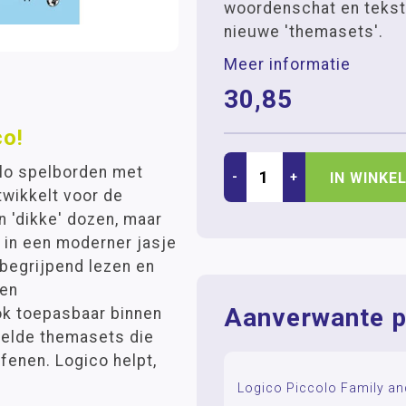
woordenschat en tekst
nieuwe 'themasets'.
Meer informatie
30,85
co!
olo spelborden met
-
+
IN WINKE
twikkelt voor de
in 'dikke' dozen, maar
n in een moderner jasje
 begrijpend lezen en
 en
Aanverwante p
ok toepasbaar binnen
kelde themasets die
enen. Logico helpt,
Logico Piccolo Family an