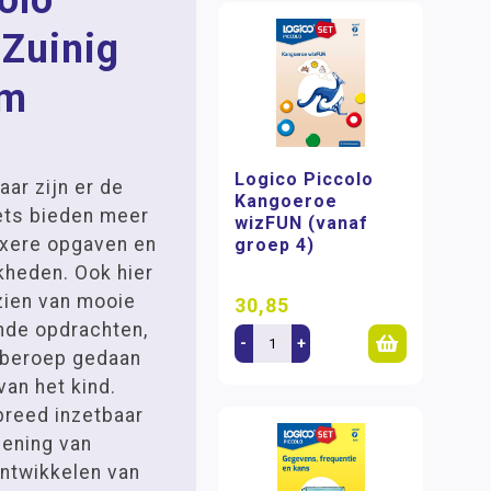
olo
Zuinig
am
Logico Piccolo
aar zijn er de
Kangoeroe
ets bieden meer
wizFUN (vanaf
exere opgaven en
groep 4)
heden. Ook hier
zien van mooie
30,85
ende opdrachten,
-
+
 beroep gedaan
van het kind.
breed inzetbaar
fening van
ontwikkelen van