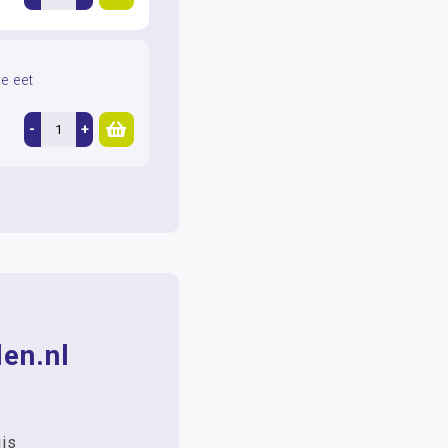
e eet
-
+
en.nl
uis