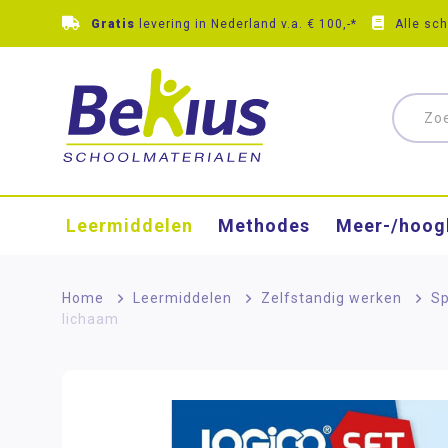
Gratis
levering in Nederland v.a. € 100,-*
Alle sc
Leermiddelen
Methodes
Meer-/hoog
Home
>
Leermiddelen
>
Zelfstandig werken
>
Sp
lichaam