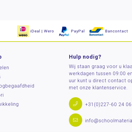
iDeal | Wero
PayPal
Bancontact
p
Hulp nodig?
Wij staan graag voor u kla
elen
werkdagen tussen 09:00 e
s
uur kunt u direct contact
og­begaafdheid
met onze klantenservice.
ri
ikkeling
+31(0)227-60 24 06
info@schoolmateria