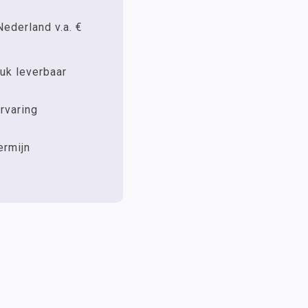
Nederland v.a. €
uk leverbaar
rvaring
ermijn