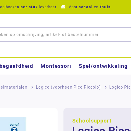
hoolboeken
per stuk
leverbaar
Voor
school
en
thuis
­begaafdheid
Montessori
Spel/ontwikkeling
elmaterialen
>
Logico (voorheen Pico Piccolo)
>
Logico Pic
Schoolsupport