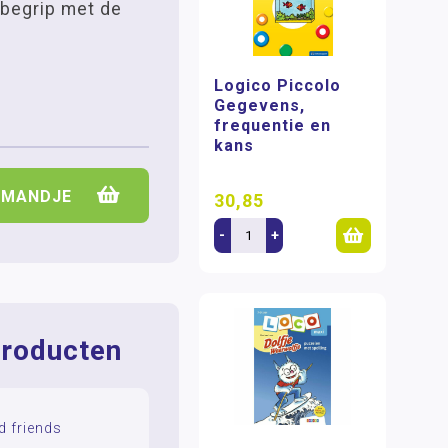
begrip met de
Logico Piccolo
Gegevens,
frequentie en
kans
LMANDJE
30,85
-
+
roducten
d friends