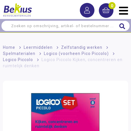
0
Home
>
Leermiddelen
>
Zelfstandig werken
>
Spelmaterialen
>
Logico (voorheen Pico Piccolo)
>
Logico Piccolo
>
Logico Piccolo Kijken, concentreren en
ruimtelijk denken