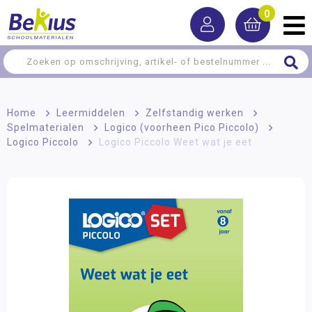
0
Home
>
Leermiddelen
>
Zelfstandig werken
>
Spelmaterialen
>
Logico (voorheen Pico Piccolo)
>
Logico Piccolo
>
Logico Piccolo Weet wat je eet