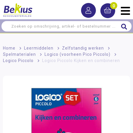
0
Home
>
Leermiddelen
>
Zelfstandig werken
>
Spelmaterialen
>
Logico (voorheen Pico Piccolo)
>
Logico Piccolo
>
Logico Piccolo Kijken en combineren