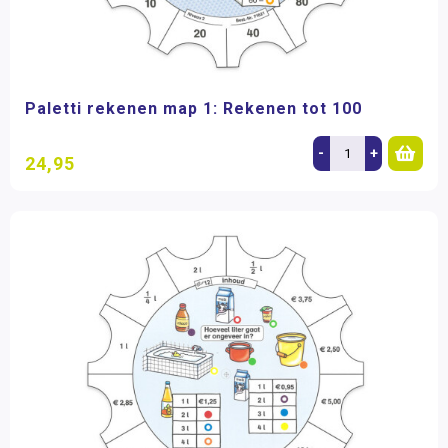
Paletti rekenen map 1: Rekenen tot 100
-
+
24,95