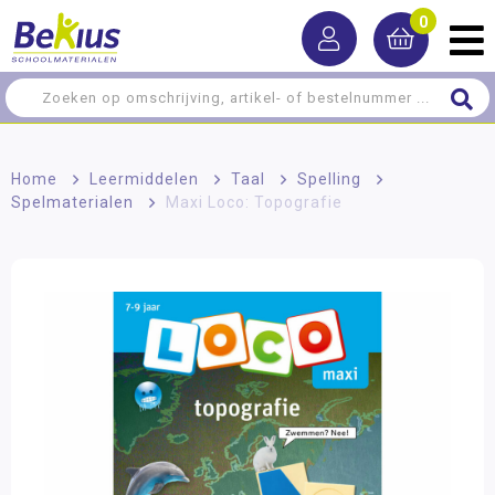
0
Home
>
Leermiddelen
>
Taal
>
Spelling
>
Spelmaterialen
>
Maxi Loco: Topografie