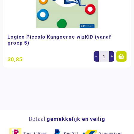
Logico Piccolo Kangoeroe wizKID (vanaf
groep 5)
-
+
30,85
Betaal
gemakkelijk en veilig
iDeal | Wero
PayPal
Bancontact