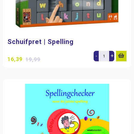
Schuifpret | Spelling
-
+
16,39
19,99