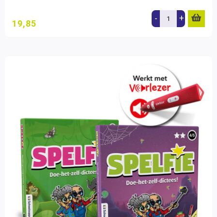
-
+
19,85