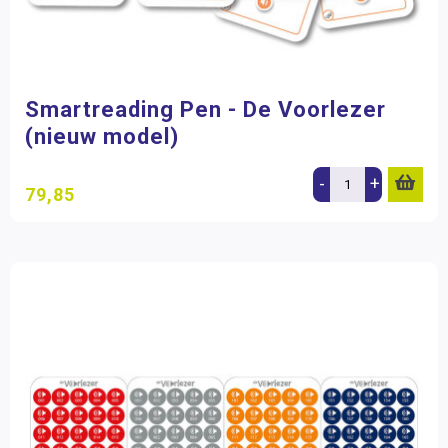
999 Games
(1)
Educo
(1)
Eduforce
(1)
Scala Leuker Leren
(3)
Smartreading Pen - De Voorlezer
Schoolsupport
(6)
(nieuw model)
Zwijsen
(7)
-
+
79,85
Filter op prijs