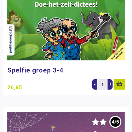
Spelfie groep 3-4
-
+
26,85