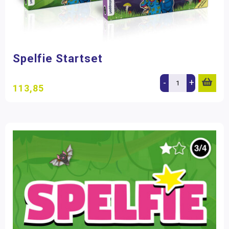
Spelfie Startset
-
+
113,85