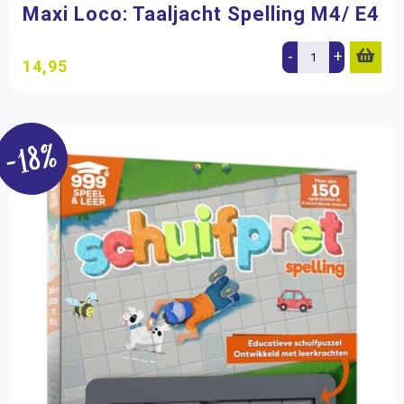
Maxi Loco: Taaljacht Spelling M4/ E4
-
+
14,95
-18%