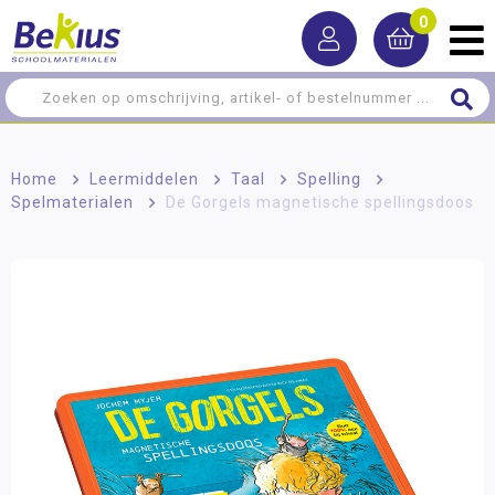
0
Home
>
Leermiddelen
>
Taal
>
Spelling
>
Spelmaterialen
>
De Gorgels magnetische spellingsdoos