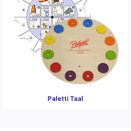
Taal Mix
Taalbegaafde leerling
Taalhulpmiddelen
Montessori
Taalontwikkeling
Taalspellen
Spreken en luisteren
Zelfstandig werken leerspellen
Zorg / Remediëring
Schubi Verhalendozen
Colorcards
Paletti Taal
Lezen
Schrijven
Zelfstandig werken