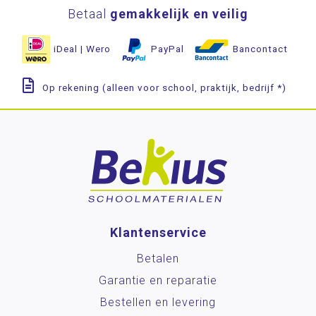
Wereldoriëntatie
Betaal
gemakkelijk en veilig
STEAM
iDeal | Wero
PayPal
Bancontact
Engels
Wetenschap en techniek
Op rekening (alleen voor school, praktijk, bedrijf *)
Sociaal-emotionele ontwikkeling
Posters en onderleggers
Beloningsmateriaal
Mens & Maatschappij
Bewegend leren
Klantenservice
Kunstzinnige vorming
Betalen
Zorg
Garantie en reparatie
Bestellen en levering