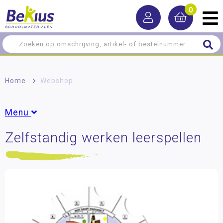
0
Home
>
Webshop
Menu
Zelfstandig werken leerspellen
Rekenen
Taal
Woordenschat
Spelling
NT2 - Nederlands als tweede taal