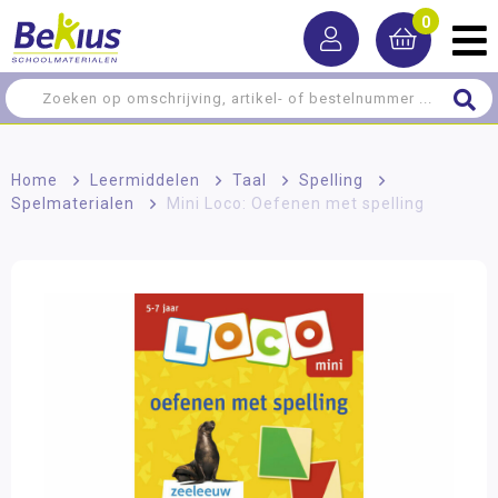
0
Home
>
Leermiddelen
>
Taal
>
Spelling
>
Spelmaterialen
>
Mini Loco: Oefenen met spelling