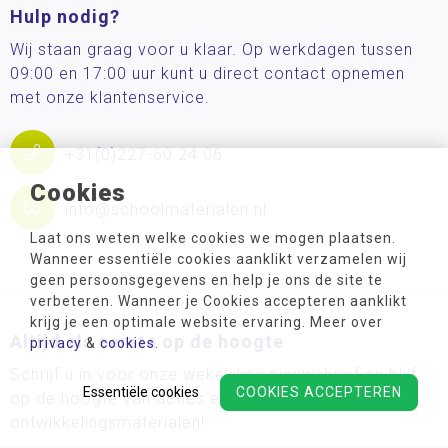
Hulp nodig?
Wij staan graag voor u klaar. Op werkdagen tussen
09:00 en 17:00 uur kunt u direct contact opnemen
met onze klantenservice.
+31(0)227-60 24 06
Cookies
info@schoolmaterialen.nl
Laat ons weten welke cookies we mogen plaatsen.
Wanneer essentiële cookies aanklikt verzamelen wij
geen persoonsgegevens en help je ons de site te
verbeteren. Wanneer je Cookies accepteren aanklikt
krijg je een optimale website ervaring. Meer over
Altijd als eerste op de hoogte
privacy
&
cookies
.
Schrijf u in voor onze wekelijkse nieuwsbrief en blijf
Essentiële cookies
COOKIES ACCEPTEREN
op de hoogte van acties en de nieuwste
ontwikkelingsmaterialen!