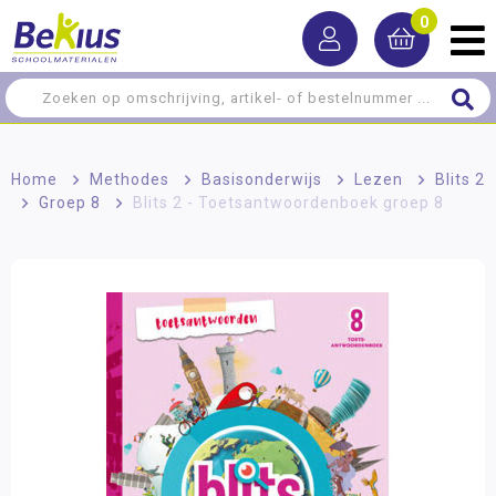
0
Home
>
Methodes
>
Basisonderwijs
>
Lezen
>
Blits 2
>
Groep 8
>
Blits 2 - Toetsantwoordenboek groep 8