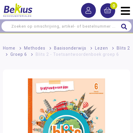
0
Home
>
Methodes
>
Basisonderwijs
>
Lezen
>
Blits 2
>
Groep 6
>
Blits 2 - Toetsantwoordenboek groep 6