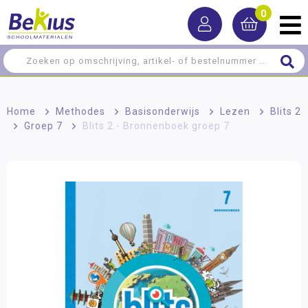
0
Home
>
Methodes
>
Basisonderwijs
>
Lezen
>
Blits 2
>
Groep 7
>
Blits 2 - Bronnenboek groep 7