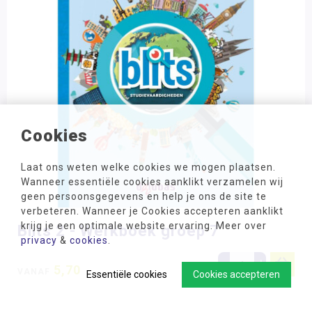
Cookies
Laat ons weten welke cookies we mogen plaatsen.
Wanneer essentiële cookies aanklikt verzamelen wij
geen persoonsgegevens en help je ons de site te
verbeteren. Wanneer je Cookies accepteren aanklikt
krijg je een optimale website ervaring. Meer over
Blits 2 - Werkboek groep 7
privacy
&
cookies
.
-
+
5,70
VANAF
Essentiële cookies
Cookies accepteren