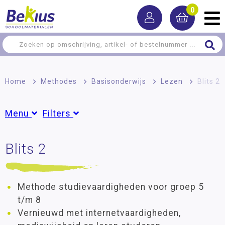
0
Home
>
Methodes
>
Basisonderwijs
>
Lezen
>
Blits 2
Menu
Filters
Basisonderwijs
Blits 2
Groepen
Burgerschap
Groep 5
(6)
Groep 6
(6)
Lezen
Groep 7
(6)
Methode studievaardigheden voor groep 5
Rekenen
Groep 8
(6)
t/m 8
Schrijven
Vernieuwd met internetvaardigheden,
Taal en spelling