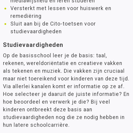
mediawijsheid en leren studeren
Leeftijd
Versterkt met lessen voor huiswerk en
Praktijkonderwijs
6 - 9 jaar
(6)
remediëring
9 - 12 jaar
(18)
Sluit aan bij de Cito-toetsen voor
studievaardigheden
Materiaalkeuze
Studievaardigheden
Antwoordenboeken
(8)
Op de basisschool leer je de basis: taal,
Bronnenboeken
(4)
rekenen, wereldoriëntatie en creatieve vakken
Handleidingen
(4)
als tekenen en muziek. Die vakken zijn cruciaal
Toetsboeken
(4)
Werkboeken
(4)
maar niet toereikend voor kinderen van deze tijd.
Via allerlei kanalen komt er informatie op ze af.
Hoe selecteer je daaruit de juiste informatie? En
Merk
hoe beoordeel en verwerk je die? Bij veel
Delubas
(24)
kinderen ontbreekt deze basis aan
studievaardigheden nog die ze nodig hebben in
hun latere schoolcarrière.