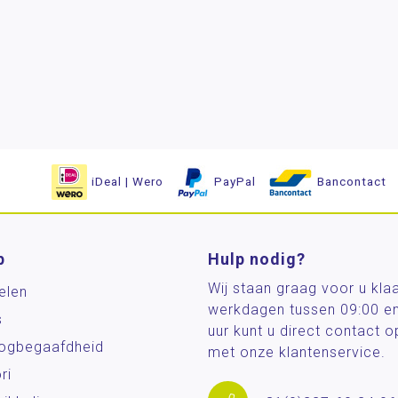
iDeal | Wero
PayPal
Bancontact
p
Hulp nodig?
Wij staan graag voor u kla
elen
werkdagen tussen 09:00 e
s
uur kunt u direct contact
og­begaafdheid
met onze klantenservice.
ri