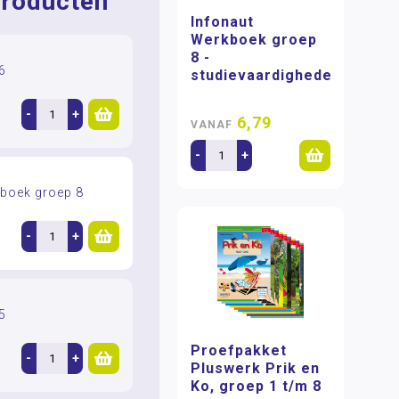
roducten
Infonaut
Werkboek groep
8 -
6
studievaardigheden
-
+
6,79
VANAF
-
+
nboek groep 8
-
+
5
Proefpakket
-
+
Pluswerk Prik en
Ko, groep 1 t/m 8