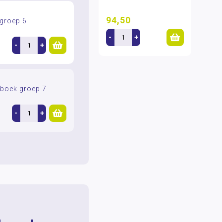
94,50
 groep 6
-
+
-
+
nboek groep 7
-
+