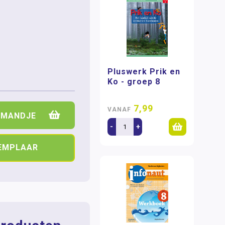
Pluswerk Prik en
Ko - groep 8
7,99
VANAF
LMANDJE
-
+
XEMPLAAR