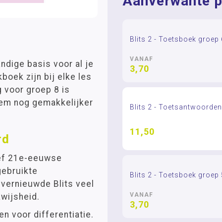
Aanverwante p
Blits 2 - Toetsboek groep 
VANAF
ndige basis voor al je
3,70
boek zijn bij elke les
 voor groep 8 is
hem nog gemakkelijker
Blits 2 - Toetsantwoorde
11,50
rd
ief 21e-eeuwse
gebruikte
Blits 2 - Toetsboek groep 
 vernieuwde Blits veel
VANAF
wijsheid.
3,70
 voor differentiatie.