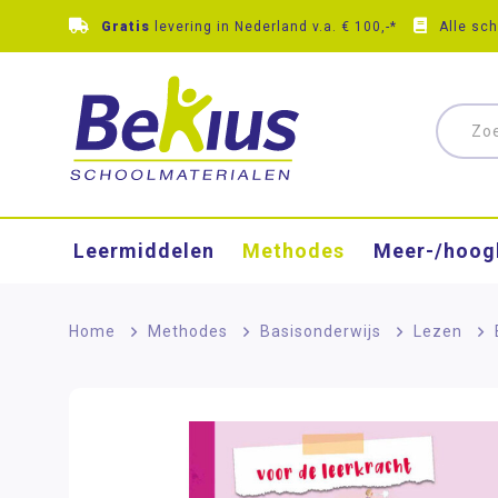
Gratis
levering in Nederland v.a. € 100,-*
Alle sc
Leermiddelen
Methodes
Meer-/hoog
Home
>
Methodes
>
Basisonderwijs
>
Lezen
>