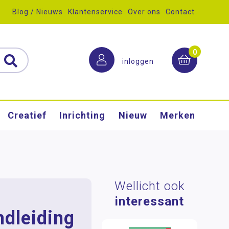
Blog / Nieuws
Klantenservice
Over ons
Contact
0
inloggen
Creatief
Inrichting
Nieuw
Merken
Wellicht ook
interessant
ndleiding