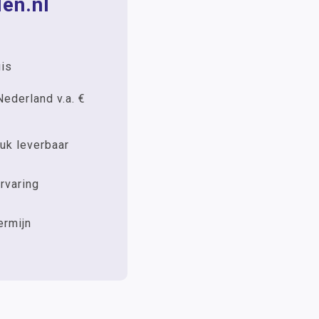
en.nl
uis
Nederland v.a. €
uk leverbaar
rvaring
ermijn