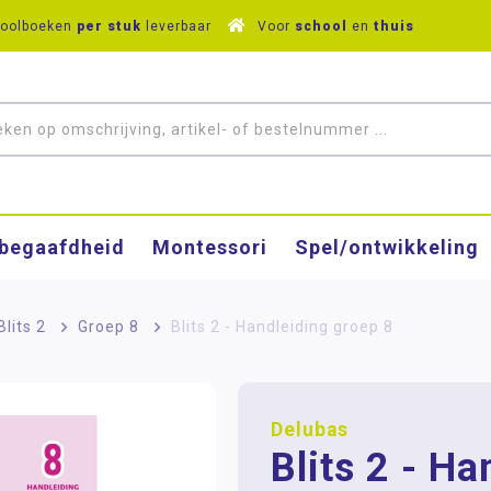
hoolboeken
per stuk
leverbaar
Voor
school
en
thuis
­begaafdheid
Montessori
Spel/ontwikkeling
Blits 2
>
Groep 8
>
Blits 2 - Handleiding groep 8
Delubas
Blits 2 - Ha